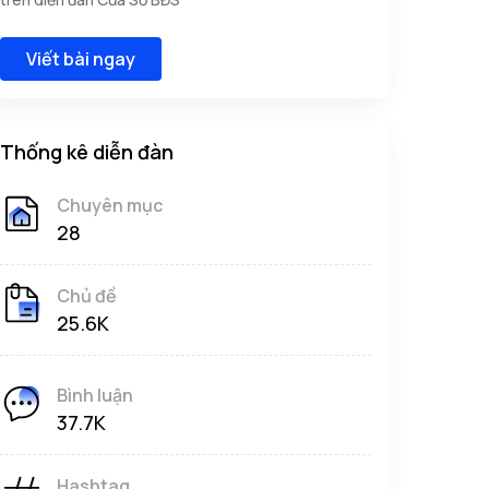
Viết bài ngay
Thống kê diễn đàn
Chuyên mục
28
Chủ đề
25.6K
Bình luận
37.7K
Hashtag