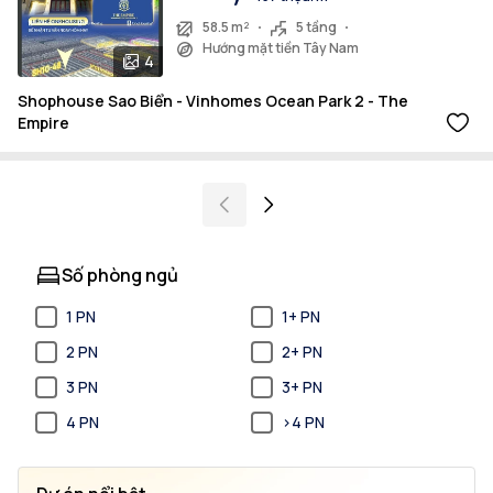
58.5 m²
5 tầng
Hướng mặt tiền Tây Nam
4
Shophouse Sao Biển - Vinhomes Ocean Park 2 - The
Empire
Số phòng ngủ
1 PN
1+ PN
2 PN
2+ PN
3 PN
3+ PN
4 PN
>4 PN