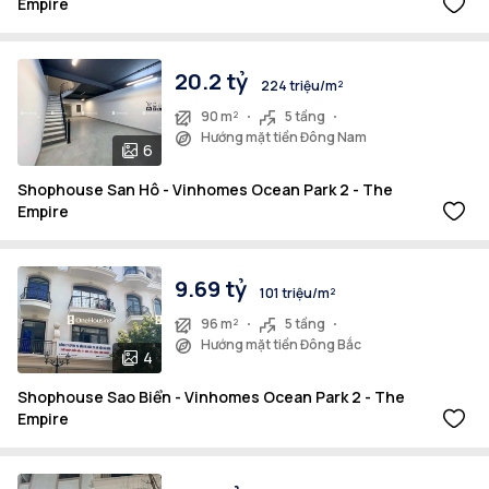
Empire
20.2 tỷ
224 triệu/m²
90 m²
5 tầng
Hướng mặt tiền Đông Nam
6
Shophouse San Hô - Vinhomes Ocean Park 2 - The
Empire
9.69 tỷ
101 triệu/m²
96 m²
5 tầng
Hướng mặt tiền Đông Bắc
4
Shophouse Sao Biển - Vinhomes Ocean Park 2 - The
Empire