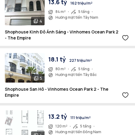
13.6 tỷ
162 triệu/m²
84 m²
5 tầng
Hướng mặt tiền Tây Nam
4
Shophouse Kinh Đô Ánh Sáng - Vinhomes Ocean Park 2
- The Empire
18.1 tỷ
227 triệu/m²
80 m²
5 tầng
Hướng mặt tiền Tây Bắc
5
Shophouse San Hô - Vinhomes Ocean Park 2 - The
Empire
13.2 tỷ
111 triệu/m²
120 m²
5 tầng
Hướng mặt tiền Đông Nam