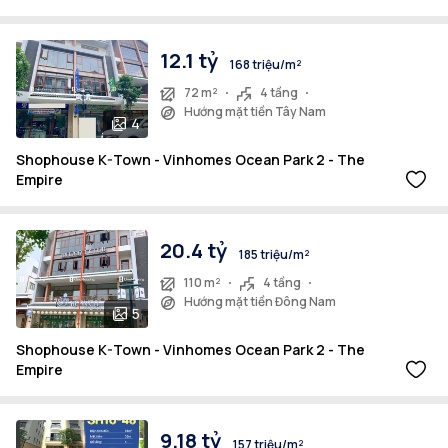
12.1 tỷ
168 triệu/m²
72 m²
4 tầng
Hướng mặt tiền Tây Nam
4
Shophouse K-Town - Vinhomes Ocean Park 2 - The
Empire
20.4 tỷ
185 triệu/m²
110 m²
4 tầng
Hướng mặt tiền Đông Nam
5
Shophouse K-Town - Vinhomes Ocean Park 2 - The
Empire
9.18 tỷ
157 triệu/m²