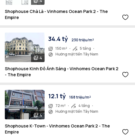
4
Shophouse Chà Là - Vinhomes Ocean Park 2 - The
Empire
34.4 tỷ
230 triệu/m²
150 m²
5 tầng
Hướng mặt tiền Tây Nam
4
Shophouse Kinh Đô Ánh Sáng - Vinhomes Ocean Park 2
- The Empire
12.1 tỷ
168 triệu/m²
72 m²
4 tầng
Hướng mặt tiền Tây Nam
4
Shophouse K-Town - Vinhomes Ocean Park 2 - The
Empire