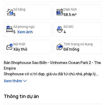
Số tầng
Diện tích
5
58.5 m²
Số phòng ngủ
Số WC
5
Xem ảnh
4
Nội thất
Tình trạng sử dụng
Xây thô
Để trống
Bán Shophouse Sao Biển - Vinhomes Ocean Park 2 - The
Empire
Shophouse có vị trí đẹp, giá ưu đãi từ chủ nhà, pháp lý
minh bạch, sẵn sàng giao dịch. Xem nhà ngay.
Xem thêm
Thông tin mô tả Shophouse:
Shophouse có diện tích 58.5m² xây 5 tầng với mặt
Thông tin dự án
tiền hướng Tây Nam
Tình trạng pháp lý: HĐMB
...
...