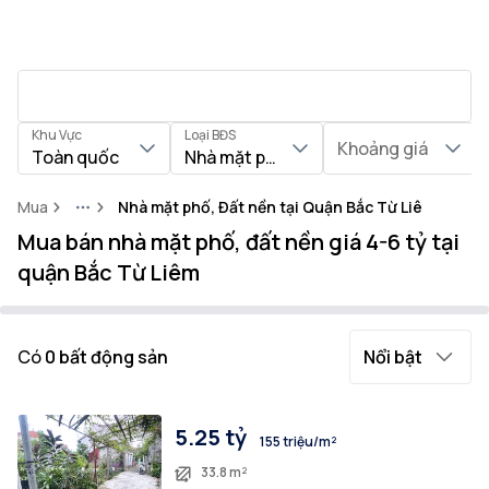
Khu Vực
Loại BĐS
Khoảng giá
Toàn quốc
Nhà mặt phố, Đất nền
Mua
Nhà mặt phố, Đất nền tại Quận Bắc Từ Liêm
More
Mua bán nhà mặt phố, đất nền giá 4-6 tỷ tại
quận Bắc Từ Liêm
Có
0
bất động sản
Nổi bật
5.25 tỷ
155 triệu/m²
33.8 m²