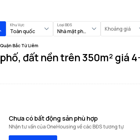
Khu Vực
Loại BĐS
Khoảng giá
Toàn quốc
Nhà mặt phố, Đất nền
i Quận Bắc Từ Liêm
hố, đất nền trên 350m² giá 4-
Chưa có bất động sản phù hợp
Nhận tư vấn của OneHousing về các BĐS tương tự