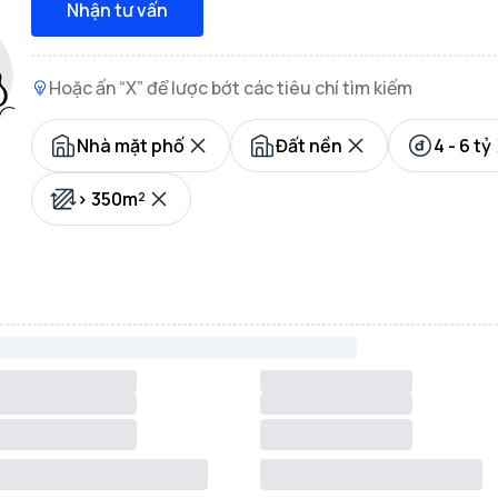
Nhận tư vấn
Hoặc ấn “X” để lược bớt các tiêu chí tìm kiếm
Nhà mặt phố
Đất nền
4 - 6 tỷ
> 350m²