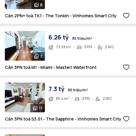
8
Căn 2PN+ toà TK1 - The Tonkin - Vinhomes Smart City
6.26 tỷ
85 triệu/m²
73.93 m²
3 PN
2 WC
7
Căn 3PN toà M1 - Miami - Masteri Waterfront
7.3 tỷ
85 triệu/m²
85.4 m²
3 PN
2 WC
11
Căn 3PN toà S3.01 - The Sapphire - Vinhomes Smart City