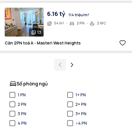
6.16 tỷ
114 triệu/m²
54 m²
2 PN
2 WC
13
Căn 2PN toà A - Masteri West Heights
Số phòng ngủ
1 PN
1+ PN
2 PN
2+ PN
3 PN
3+ PN
4 PN
>4 PN