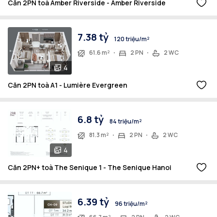
Căn 2PN toà Amber Riverside - Amber Riverside
7.38 tỷ
120 triệu/m²
61.6 m²
2 PN
2 WC
4
Căn 2PN toà A1 - Lumière Evergreen
6.8 tỷ
84 triệu/m²
81.3 m²
2 PN
2 WC
4
Căn 2PN+ toà The Senique 1 - The Senique Hanoi
6.39 tỷ
96 triệu/m²