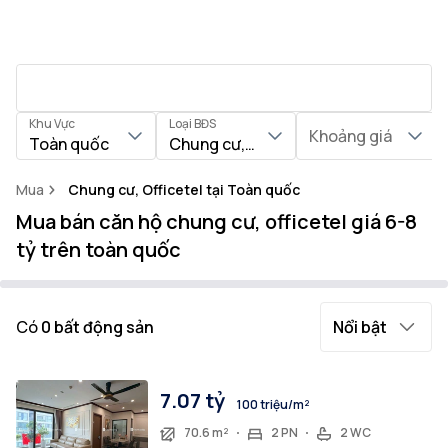
Khu Vực
Loại BĐS
Khoảng giá
Toàn quốc
Chung cư, Officetel
Mua
Chung cư, Officetel tại Toàn quốc
Mua bán căn hộ chung cư, officetel giá 6-8
tỷ trên toàn quốc
Có
0
bất động sản
Nổi bật
7.07 tỷ
100 triệu/m²
70.6 m²
2 PN
2 WC