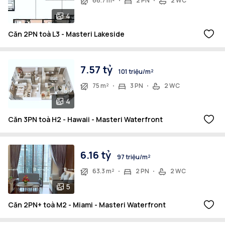
66.7 m²
2 PN
2 WC
4
Căn 2PN toà L3 - Masteri Lakeside
7.57 tỷ
101 triệu/m²
75 m²
3 PN
2 WC
4
Căn 3PN toà H2 - Hawaii - Masteri Waterfront
6.16 tỷ
97 triệu/m²
63.3 m²
2 PN
2 WC
5
Căn 2PN+ toà M2 - Miami - Masteri Waterfront