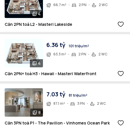
66.7 m²
2 PN
2 WC
4
Căn 2PN toà L2 - Masteri Lakeside
6.36 tỷ
101 triệu/m²
63.3 m²
2 PN
2 WC
4
Căn 2PN+ toà H3 - Hawaii - Masteri Waterfront
7.03 tỷ
81 triệu/m²
87.1 m²
3 PN
2 WC
8
Căn 3PN toà P1 - The Pavilion - Vinhomes Ocean Park