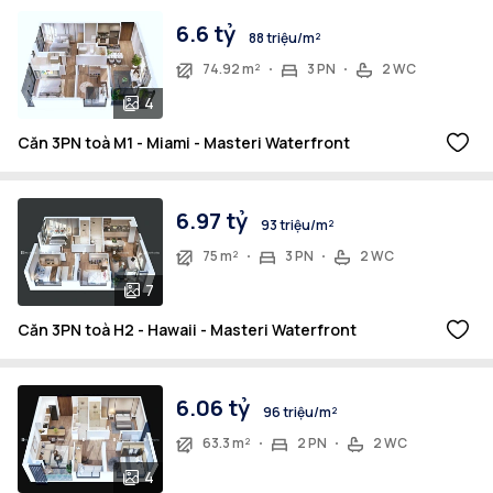
6.6 tỷ
88 triệu/m²
74.92 m²
3 PN
2 WC
4
Căn 3PN toà M1 - Miami - Masteri Waterfront
6.97 tỷ
93 triệu/m²
75 m²
3 PN
2 WC
7
Căn 3PN toà H2 - Hawaii - Masteri Waterfront
6.06 tỷ
96 triệu/m²
63.3 m²
2 PN
2 WC
4