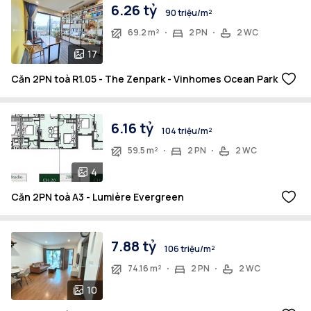
6.26 tỷ
90 triệu/m²
69.2 m²
2 PN
2 WC
17
Căn 2PN toà R1.05 - The Zenpark - Vinhomes Ocean Park
6.16 tỷ
104 triệu/m²
59.5 m²
2 PN
2 WC
4
Căn 2PN toà A3 - Lumière Evergreen
7.88 tỷ
106 triệu/m²
74.16 m²
2 PN
2 WC
10