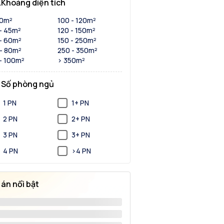
Khoảng diện tích
30m²
100 - 120m²
- 45m²
120 - 150m²
- 60m²
150 - 250m²
- 80m²
250 - 350m²
- 100m²
> 350m²
Số phòng ngủ
1 PN
1+ PN
2 PN
2+ PN
3 PN
3+ PN
4 PN
>4 PN
 án nổi bật