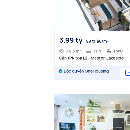
3.99 tỷ
99 triệu/m²
40.5 m²
1 PN
1 WC
Căn 1PN toà L2 - Masteri Lakeside
Độc quyền OneHousing