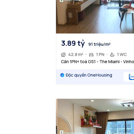
3.89 tỷ
91 triệu/m²
42.8 m²
1 PN
1 WC
Căn 1PN+ toà GS1 - The Miami - Vinh
Độc quyền OneHousing