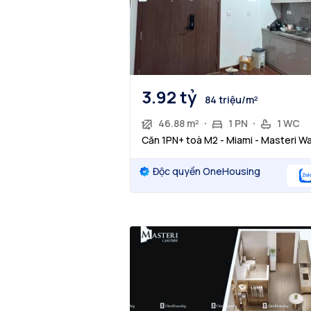
3.92 tỷ
84 triệu/m²
46.88 m²
1 PN
1 WC
Căn 1PN+ toà M2 - Miami - Masteri W
Độc quyền OneHousing