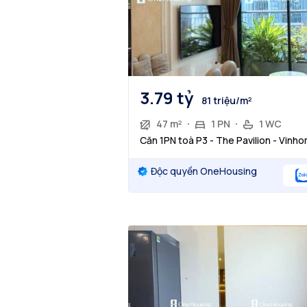
3.79 tỷ
81 triệu/m²
47 m²
1 PN
1 WC
Căn 1PN toà P3 - The Pavilion - Vin
Độc quyền OneHousing