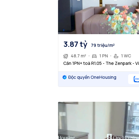
3.87 tỷ
79 triệu/m²
48.7 m²
1 PN
1 WC
Căn 1PN+ toà R1.05 - The Zenpark -
Độc quyền OneHousing