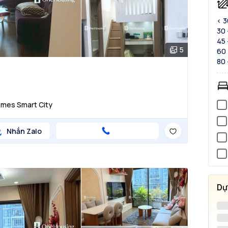
< 
30 
45 
5
60 
80 
omes Smart City
Nhắn Zalo
Dự