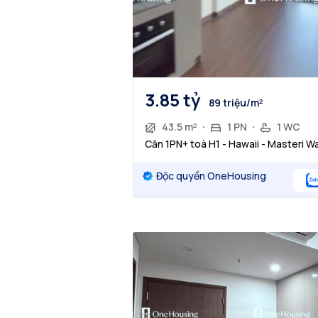
3.85 tỷ
89 triệu/m²
43.5 m²
1 PN
1 WC
Căn 1PN+ toà H1 - Hawaii - Masteri W
Độc quyền OneHousing