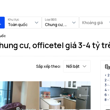
Khu Vực
Loại BĐS
Khoảng giá
Toàn quốc
Chung cư, Officetel
quốc
ung cư, officetel giá 3-4 tỷ t
Sắp xếp theo:
Nổi bật
< 2
2 -
3 -
4 -
6 -
8 -