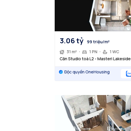
3.06 tỷ
99 triệu/m²
31 m²
1 PN
1 WC
Căn Studio toà L2 - Masteri Lakeside
Độc quyền OneHousing