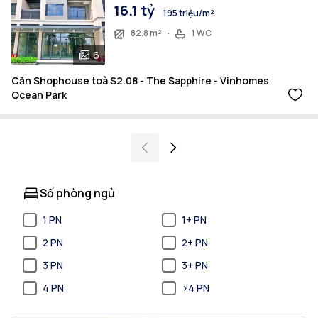
16.1 tỷ
195 triệu/m²
82.8 m²
1 WC
6
Căn Shophouse toà S2.08 - The Sapphire - Vinhomes
Ocean Park
Số phòng ngủ
1 PN
1+ PN
2 PN
2+ PN
3 PN
3+ PN
4 PN
>4 PN