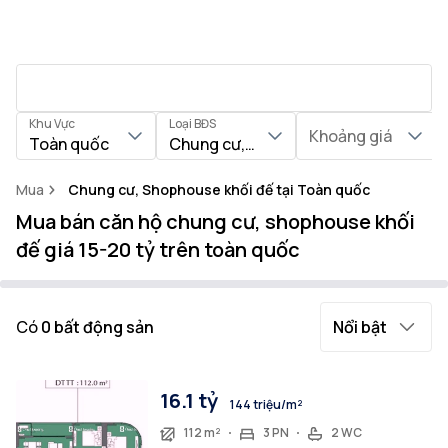
Khu Vực
Loại BĐS
Khoảng giá
Toàn quốc
Chung cư, Shophouse khối đế
Mua
Chung cư, Shophouse khối đế tại Toàn quốc
Mua bán căn hộ chung cư, shophouse khối
đế giá 15-20 tỷ trên toàn quốc
Có
0
bất động sản
Nổi bật
16.1 tỷ
144 triệu/m²
112 m²
3 PN
2 WC