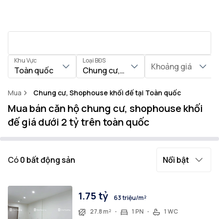
Khu Vực
Loại BĐS
Khoảng giá
Toàn quốc
Chung cư, Shophouse khối đế
Mua
Chung cư, Shophouse khối đế tại Toàn quốc
Mua bán căn hộ chung cư, shophouse khối
đế giá dưới 2 tỷ trên toàn quốc
Có
0
bất động sản
Nổi bật
1.75 tỷ
63 triệu/m²
27.8 m²
1 PN
1 WC