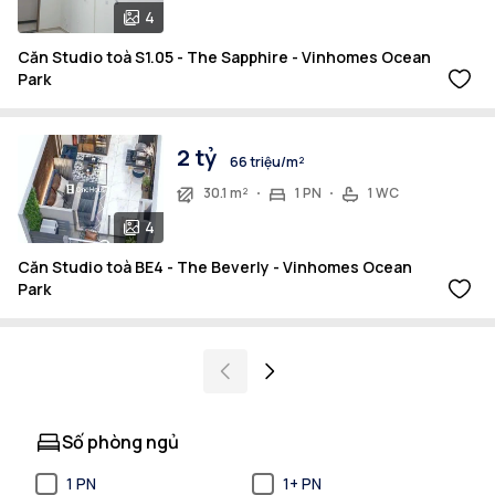
4
Căn Studio toà S1.05 - The Sapphire - Vinhomes Ocean
Park
2 tỷ
66 triệu/m²
30.1 m²
1 PN
1 WC
4
Căn Studio toà BE4 - The Beverly - Vinhomes Ocean
Park
Số phòng ngủ
1 PN
1+ PN