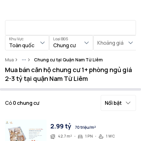
Khu Vực
Loại BĐS
Khoảng giá
Toàn quốc
Chung cư
Mua
Chung cư tại Quận Nam Từ Liêm
More
Mua bán căn hộ chung cư 1+ phòng ngủ giá
2-3 tỷ tại quận Nam Từ Liêm
Có
0
chung cư
Nổi bật
2.99 tỷ
70 triệu/m²
42.7 m²
1 PN
1 WC