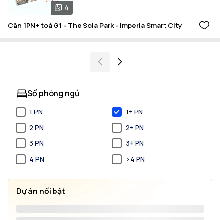
4
Căn 1PN+ toà G1 - The Sola Park - Imperia Smart City
Số phòng ngủ
1 PN
1+ PN
2 PN
2+ PN
3 PN
3+ PN
4 PN
>4 PN
Dự án nổi bật