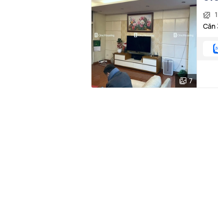
1
Căn 
7