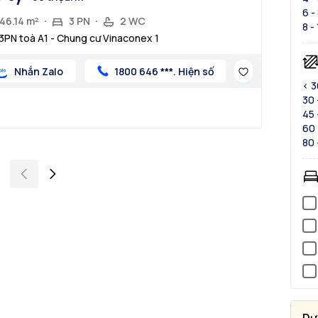
6 -
46.14 m²
3 PN
2 WC
8 -
3PN toà A1 - Chung cư Vinaconex 1
Nhắn Zalo
1800 646 ***. Hiện số
< 
30 
45 
60 
80 