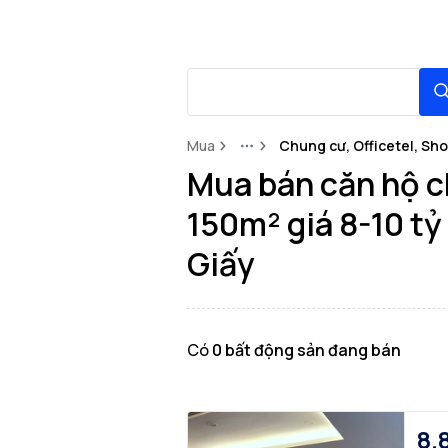
Mua
Chung cư, Officetel, Sh
More
Mua bán căn hộ c
150m² giá 8-10 t
Giấy
Có
0
bất động sản
đang bán
8.