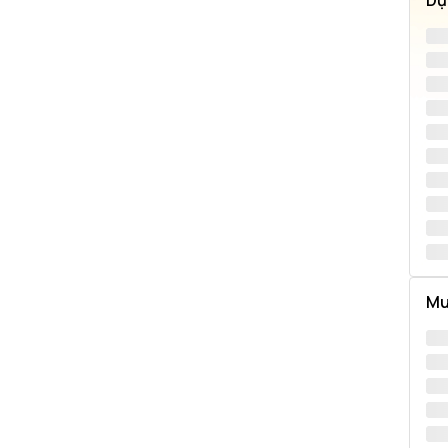
Dự
Mu