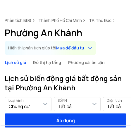
Phân tích BĐS
Thành Phố Hồ Chí Minh
TP. Thủ Đức
Phườn
Phường An Khánh
Hiển thị phân tích giúp tôi
Mua để đầu tư
Lịch sử giá
Đô thị hạ tầng
Phường xã lân cận
Lịch sử biến động giá bất động sản
tại Phường An Khánh
Loại hình
Số PN
Diện tích
Chung cư
Tất cả
Tất cả
Áp dụng