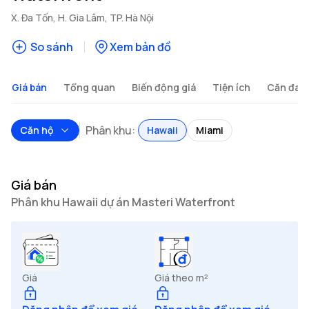
X. Đa Tốn, H. Gia Lâm, TP. Hà Nội
So sánh
Xem bản đồ
Giá bán
Tổng quan
Biến động giá
Tiện ích
Căn đan
Phân khu:
Căn hộ
Hawaii
Miami
Giá bán
Phân khu Hawaii dự án Masteri Waterfront
Giá
Giá theo m²