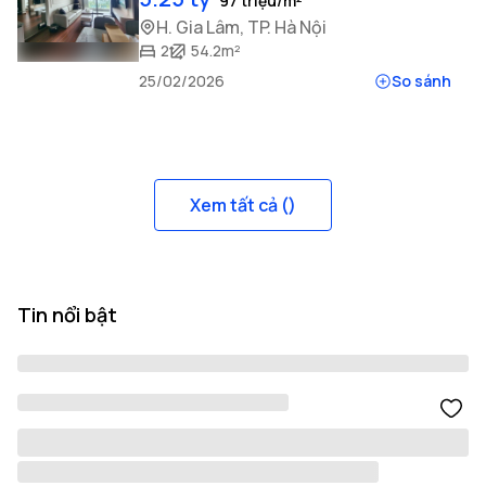
97 triệu/m²
H. Gia Lâm, TP. Hà Nội
2
54.2m²
25/02/2026
So sánh
Xem tất cả (
)
Tin nổi bật