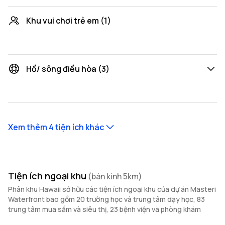
Khu vui chơi trẻ em (1)
Khu vui chơi cho trẻ em toà H2
Bể bơi bốn mùa tầng thượng tòa H1
HOT
Hồ/ sông điều hòa (3)
Hồ cảnh quan phân khu Hawaii
Bể bơi bốn mùa tầng thượng tòa H2
HOT
Hồ ước
Xem thêm 4 tiện ích khác
Đài phun nước phân khu Hawaii
Tiện ích ngoại khu
(bán kính 5km)
Phân khu Hawaii sở hữu các tiện ích ngoại khu của dự án Masteri
Waterfront bao gồm 20 trường học và trung tâm dạy học, 83
trung tâm mua sắm và siêu thị, 23 bệnh viện và phòng khám