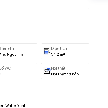
Tầm nhìn
Diện tích
Khu Ngọc Trai
54.2 m²
Số WC
Nội thất
2
Nội thất cơ bản
eri Waterfront