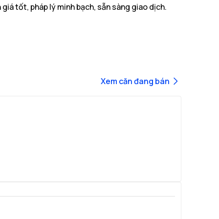
n giá tốt, pháp lý minh bạch, sẵn sàng giao dịch.
54.2m², hướng Đông Bắc, bao gồm 2 phòng ngủ & 2
Xem
căn đang bán
, được thừa hưởng mọi
tiện ích của dự án
Masteri
 cập nhật
vô cùng thoải mái và tiện nghi cho cư dân. Liên hệ