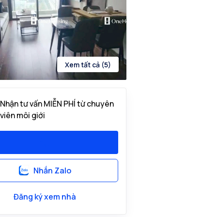
Xem tất cả (5)
Nhận tư vấn MIỄN PHÍ từ chuyên
viên môi giới
Nhắn Zalo
Đăng ký xem nhà