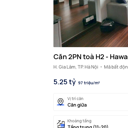
Căn 2PN toà H2 - Hawai
H. Gia Lâm, TP. Hà Nội
Mã bất độn
5.25 tỷ
97 triệu/m²
Vị trí căn
Căn giữa
Khoảng tầng
Tầng trung (11-20)