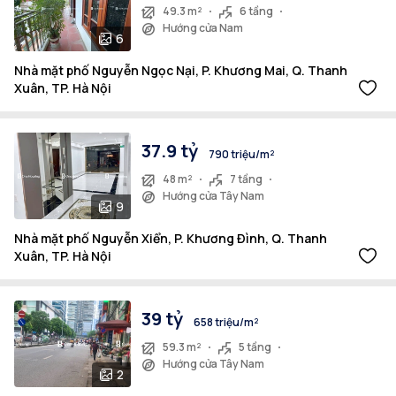
49.3 m²
6 tầng
Hướng cửa Nam
6
Nhà mặt phố Nguyễn Ngọc Nại, P. Khương Mai, Q. Thanh
Xuân, TP. Hà Nội
37.9 tỷ
790 triệu/m²
48 m²
7 tầng
Hướng cửa Tây Nam
9
Nhà mặt phố Nguyễn Xiển, P. Khương Đình, Q. Thanh
Xuân, TP. Hà Nội
39 tỷ
658 triệu/m²
59.3 m²
5 tầng
Hướng cửa Tây Nam
2