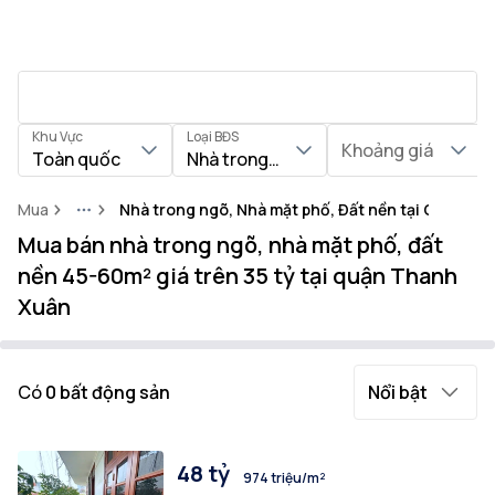
Khu Vực
Loại BĐS
Khoảng giá
Toàn quốc
Nhà trong ngõ, Nhà mặt phố, Đất nền
Mua
Nhà trong ngõ, Nhà mặt phố, Đất nền tại Quận T
More
Mua bán nhà trong ngõ, nhà mặt phố, đất
nền 45-60m² giá trên 35 tỷ tại quận Thanh
Xuân
Có
0
bất động sản
Nổi bật
48 tỷ
974 triệu/m²