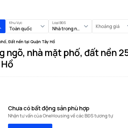
Khu Vực
Loại BĐS
Khoảng giá
Toàn quốc
Nhà trong ngõ, Nhà mặt phố, Đất nề
phố, Đất nền tại Quận Tây Hồ
g ngõ, nhà mặt phố, đất nền 2
y Hồ
Chưa có bất động sản phù hợp
Nhận tư vấn của OneHousing về các BĐS tương tự