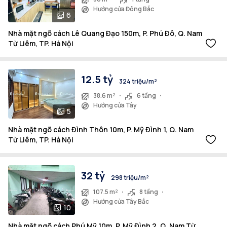
Hướng cửa Đông Bắc
6
Nhà mặt ngõ cách Lê Quang Đạo 150m, P. Phú Đô, Q. Nam
Từ Liêm, TP. Hà Nội
12.5 tỷ
324 triệu/m²
38.6 m²
6 tầng
Hướng cửa Tây
5
Nhà mặt ngõ cách Đình Thôn 10m, P. Mỹ Đình 1, Q. Nam
Từ Liêm, TP. Hà Nội
32 tỷ
298 triệu/m²
107.5 m²
8 tầng
Hướng cửa Tây Bắc
10
Nhà mặt ngõ cách Phú Mỹ 10m, P. Mỹ Đình 2, Q. Nam Từ