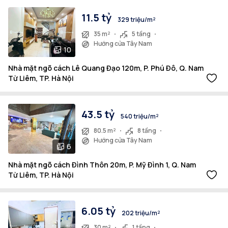
11.5 tỷ
329 triệu/m²
35 m²
5 tầng
Hướng cửa Tây Nam
10
Nhà mặt ngõ cách Lê Quang Đạo 120m, P. Phú Đô, Q. Nam
Từ Liêm, TP. Hà Nội
43.5 tỷ
540 triệu/m²
80.5 m²
8 tầng
Hướng cửa Tây Nam
6
Nhà mặt ngõ cách Đình Thôn 20m, P. Mỹ Đình 1, Q. Nam
Từ Liêm, TP. Hà Nội
6.05 tỷ
202 triệu/m²
30 m²
1 tầng