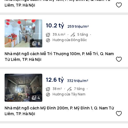
Liêm, TP. Hà Nội
10.2 tỷ
259 triệu/m²
39.4 m²
5 tầng
Hướng cửa Đông Bắc
8
Nhà mặt ngõ cách Mễ Trì Thượng 100m, P. Mễ Trì, Q. Nam
Từ Liêm, TP. Hà Nội
12.6 tỷ
332 triệu/m²
38 m²
7 tầng
Hướng cửa Tây Nam
4
Nhà mặt ngõ cách Mỹ Đình 200m, P. Mỹ Đình 1, Q. Nam Từ
Liêm, TP. Hà Nội