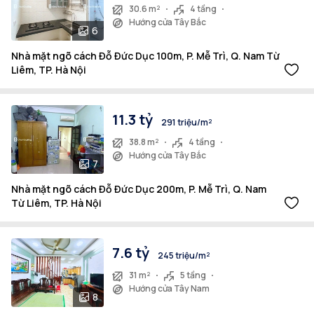
30.6 m²
4 tầng
Hướng cửa Tây Bắc
6
Nhà mặt ngõ cách Đỗ Đức Dục 100m, P. Mễ Trì, Q. Nam Từ
Liêm, TP. Hà Nội
11.3 tỷ
291 triệu/m²
38.8 m²
4 tầng
Hướng cửa Tây Bắc
7
Nhà mặt ngõ cách Đỗ Đức Dục 200m, P. Mễ Trì, Q. Nam
Từ Liêm, TP. Hà Nội
7.6 tỷ
245 triệu/m²
31 m²
5 tầng
Hướng cửa Tây Nam
8