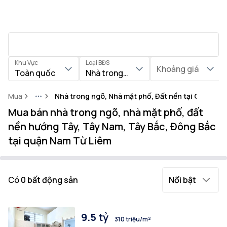
Khu Vực
Loại BĐS
Khoảng giá
Toàn quốc
Nhà trong ngõ, Nhà mặt phố, Đất nền
Mua
Nhà trong ngõ, Nhà mặt phố, Đất nền tại Quận Na
More
Mua bán nhà trong ngõ, nhà mặt phố, đất
nền hướng Tây, Tây Nam, Tây Bắc, Đông Bắc
tại quận Nam Từ Liêm
Có
0
bất động sản
Nổi bật
9.5 tỷ
310 triệu/m²