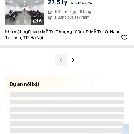
27.5 tỷ
416 triệu/m²
66.1 m²
8 tầng
Hướng cửa Tây Nam
6
Nhà mặt ngõ cách Mễ Trì Thượng 100m, P. Mễ Trì, Q. Nam
Từ Liêm, TP. Hà Nội
Dự án nổi bật