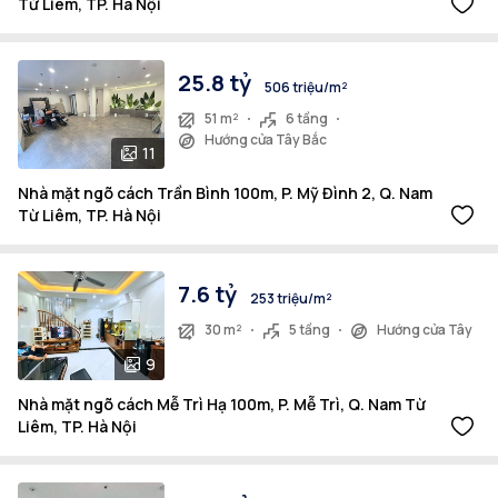
Từ Liêm, TP. Hà Nội
25.8 tỷ
506 triệu/m²
51 m²
6 tầng
Hướng cửa Tây Bắc
11
Nhà mặt ngõ cách Trần Bình 100m, P. Mỹ Đình 2, Q. Nam
Từ Liêm, TP. Hà Nội
7.6 tỷ
253 triệu/m²
30 m²
5 tầng
Hướng cửa Tây
9
Nhà mặt ngõ cách Mễ Trì Hạ 100m, P. Mễ Trì, Q. Nam Từ
Liêm, TP. Hà Nội