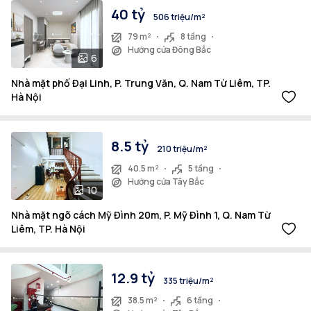
40 tỷ
506 triệu/m²
79 m²
8 tầng
Hướng cửa Đông Bắc
6
Nhà mặt phố Đại Linh, P. Trung Văn, Q. Nam Từ Liêm, TP.
Hà Nội
8.5 tỷ
210 triệu/m²
40.5 m²
5 tầng
Hướng cửa Tây Bắc
10
Nhà mặt ngõ cách Mỹ Đình 20m, P. Mỹ Đình 1, Q. Nam Từ
Liêm, TP. Hà Nội
12.9 tỷ
335 triệu/m²
38.5 m²
6 tầng