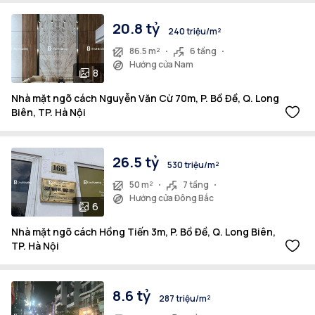
20.8 tỷ
240 triệu/m²
86.5 m²
6 tầng
Hướng cửa Nam
8
Nhà mặt ngõ cách Nguyễn Văn Cừ 70m, P. Bồ Đề, Q. Long
Biên, TP. Hà Nội
26.5 tỷ
530 triệu/m²
50 m²
7 tầng
Hướng cửa Đông Bắc
6
Nhà mặt ngõ cách Hồng Tiến 3m, P. Bồ Đề, Q. Long Biên,
TP. Hà Nội
8.6 tỷ
287 triệu/m²