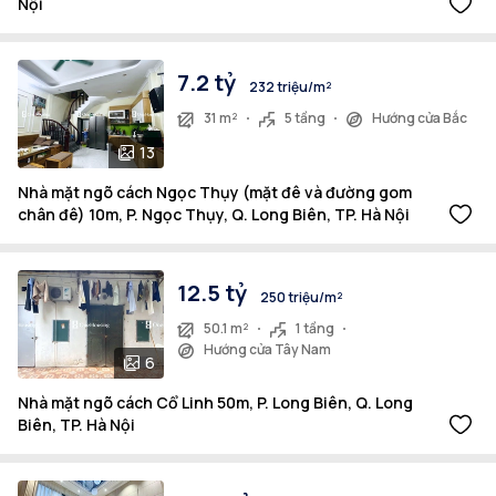
Nội
7.2 tỷ
232 triệu/m²
31 m²
5 tầng
Hướng cửa Bắc
13
Nhà mặt ngõ cách Ngọc Thụy (mặt đê và đường gom
chân đê) 10m, P. Ngọc Thụy, Q. Long Biên, TP. Hà Nội
12.5 tỷ
250 triệu/m²
50.1 m²
1 tầng
Hướng cửa Tây Nam
6
Nhà mặt ngõ cách Cổ Linh 50m, P. Long Biên, Q. Long
Biên, TP. Hà Nội