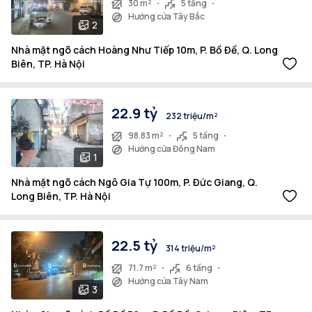
30 m²
5 tầng
Hướng cửa Tây Bắc
2
Nhà mặt ngõ cách Hoàng Như Tiếp 10m, P. Bồ Đề, Q. Long
Biên, TP. Hà Nội
22.9 tỷ
232 triệu/m²
98.83 m²
5 tầng
Hướng cửa Đông Nam
1
Nhà mặt ngõ cách Ngô Gia Tự 100m, P. Đức Giang, Q.
Long Biên, TP. Hà Nội
22.5 tỷ
314 triệu/m²
71.7 m²
6 tầng
Hướng cửa Tây Nam
3