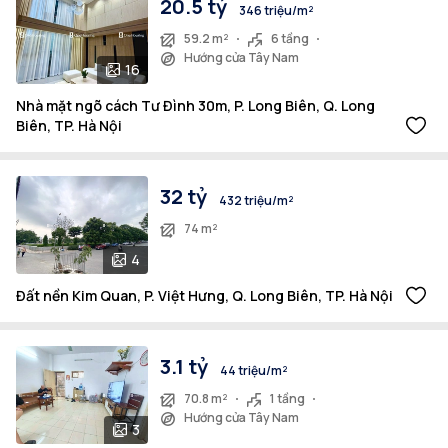
20.5 tỷ
346 triệu/m²
59.2 m²
6 tầng
Hướng cửa Tây Nam
16
Nhà mặt ngõ cách Tư Đình 30m, P. Long Biên, Q. Long
Biên, TP. Hà Nội
32 tỷ
432 triệu/m²
74 m²
4
Đất nền Kim Quan, P. Việt Hưng, Q. Long Biên, TP. Hà Nội
3.1 tỷ
44 triệu/m²
70.8 m²
1 tầng
Hướng cửa Tây Nam
3