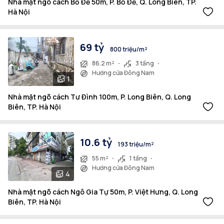
Nhà mặt ngõ cách Bồ Đề 50m, P. Bồ Đề, Q. Long Biên, TP.
Hà Nội
69 tỷ
800 triệu/m²
86.2 m²
3 tầng
Hướng cửa Đông Nam
1
Nhà mặt ngõ cách Tư Đình 100m, P. Long Biên, Q. Long
Biên, TP. Hà Nội
10.6 tỷ
193 triệu/m²
55 m²
1 tầng
Hướng cửa Đông Nam
4
Nhà mặt ngõ cách Ngô Gia Tự 50m, P. Việt Hưng, Q. Long
Biên, TP. Hà Nội