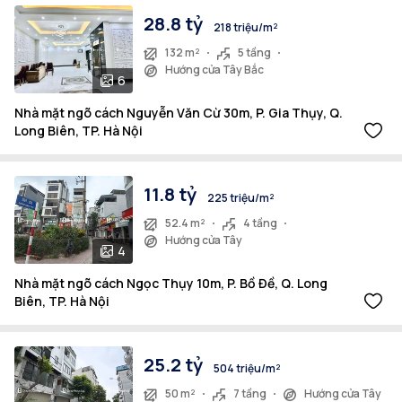
28.8 tỷ
218 triệu/m²
132 m²
5 tầng
Hướng cửa Tây Bắc
6
Nhà mặt ngõ cách Nguyễn Văn Cừ 30m, P. Gia Thụy, Q.
Long Biên, TP. Hà Nội
11.8 tỷ
225 triệu/m²
52.4 m²
4 tầng
Hướng cửa Tây
4
Nhà mặt ngõ cách Ngọc Thụy 10m, P. Bồ Đề, Q. Long
Biên, TP. Hà Nội
25.2 tỷ
504 triệu/m²
50 m²
7 tầng
Hướng cửa Tây