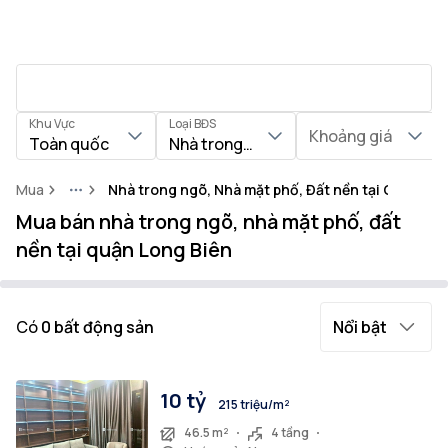
Khu Vực
Loại BĐS
Khoảng giá
Toàn quốc
Nhà trong ngõ, Nhà mặt phố, Đất nền
Mua
Nhà trong ngõ, Nhà mặt phố, Đất nền tại Quận Lo
More
Mua bán nhà trong ngõ, nhà mặt phố, đất
nền tại quận Long Biên
Có
0
bất động sản
Nổi bật
10 tỷ
215 triệu/m²
46.5 m²
4 tầng