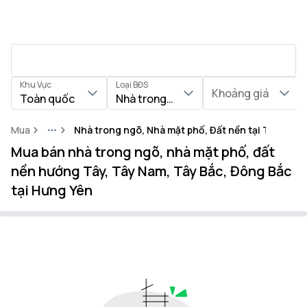
Khu Vực
Loại BĐS
Khoảng giá
Toàn quốc
Nhà trong ngõ, Nhà mặt phố, Đất nền
Mua
Nhà trong ngõ, Nhà mặt phố, Đất nền tại Tỉnh Hưn
More
Mua bán nhà trong ngõ, nhà mặt phố, đất
nền hướng Tây, Tây Nam, Tây Bắc, Đông Bắc
tại Hưng Yên