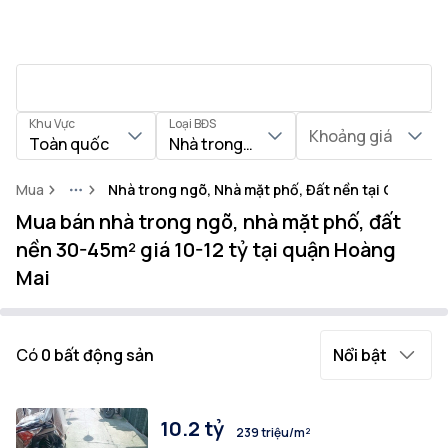
Khu Vực
Loại BĐS
Khoảng giá
Toàn quốc
Nhà trong ngõ, Nhà mặt phố, Đất nền
Mua
Nhà trong ngõ, Nhà mặt phố, Đất nền tại Quận Ho
More
Mua bán nhà trong ngõ, nhà mặt phố, đất
nền 30-45m² giá 10-12 tỷ tại quận Hoàng
Mai
Có
0
bất động sản
Nổi bật
10.2 tỷ
239 triệu/m²