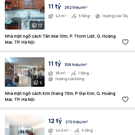
11 tỷ
262 triệu/m²
42 m²
5 tầng
Hướng cửa Tây
12
Nhà mặt ngõ cách Tân Mai 10m, P. Thịnh Liệt, Q. Hoàng
Mai, TP. Hà Nội
11 tỷ
306 triệu/m²
36 m²
1 tầng
Hướng cửa Đông
4
Nhà mặt ngõ cách Kim Giang 70m, P. Đại Kim, Q. Hoàng
Mai, TP. Hà Nội
12 tỷ
270 triệu/m²
44.5 m²
5 tầng