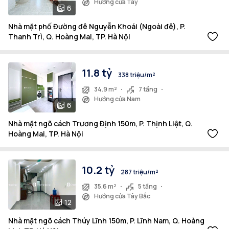
Hướng cửa Tây
6
Nhà mặt phố Đường đê Nguyễn Khoái (Ngoài đê), P.
Thanh Trì, Q. Hoàng Mai, TP. Hà Nội
11.8 tỷ
338 triệu/m²
34.9 m²
7 tầng
Hướng cửa Nam
6
Nhà mặt ngõ cách Trương Định 150m, P. Thịnh Liệt, Q.
Hoàng Mai, TP. Hà Nội
10.2 tỷ
287 triệu/m²
35.6 m²
5 tầng
Hướng cửa Tây Bắc
12
Nhà mặt ngõ cách Thúy Lĩnh 150m, P. Lĩnh Nam, Q. Hoàng