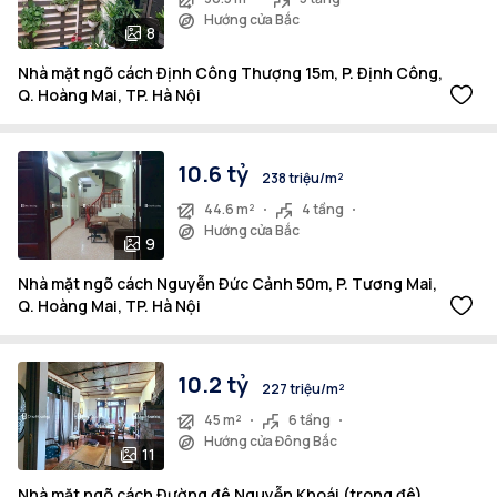
Hướng cửa Bắc
8
Nhà mặt ngõ cách Định Công Thượng 15m, P. Định Công,
Q. Hoàng Mai, TP. Hà Nội
10.6 tỷ
238 triệu/m²
44.6 m²
4 tầng
Hướng cửa Bắc
9
Nhà mặt ngõ cách Nguyễn Đức Cảnh 50m, P. Tương Mai,
Q. Hoàng Mai, TP. Hà Nội
10.2 tỷ
227 triệu/m²
45 m²
6 tầng
Hướng cửa Đông Bắc
11
Nhà mặt ngõ cách Đường đê Nguyễn Khoái (trong đê)