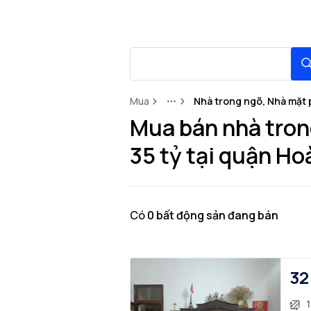
Mua
Nhà trong ngõ, Nhà mặt 
More
Mua bán nhà tron
35 tỷ tại quận H
Có
0
bất động sản
đang bán
32
1