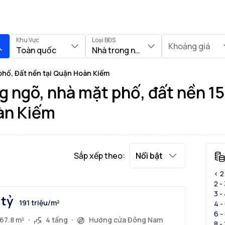
Khu Vực
Loại BĐS
Khoảng giá
Toàn quốc
Nhà trong ngõ, Nhà mặt phố, Đất nề
phố, Đất nền tại Quận Hoàn Kiếm
g ngõ, nhà mặt phố, đất nền 1
oàn Kiếm
Sắp xếp theo:
Nổi bật
< 2
2 -
3 -
 tỷ
191 triệu/m²
4 -
6 -
67.8 m²
4 tầng
Hướng cửa Đông Nam
8 -