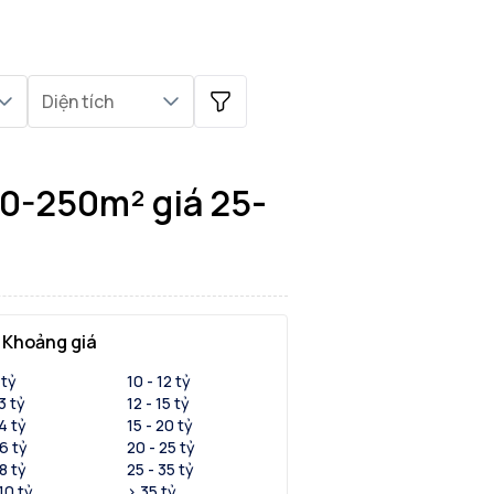
Diện tích
n
50-250m² giá 25-
Khoảng giá
 tỷ
10 - 12 tỷ
 3 tỷ
12 - 15 tỷ
 4 tỷ
15 - 20 tỷ
 6 tỷ
20 - 25 tỷ
 8 tỷ
25 - 35 tỷ
 10 tỷ
> 35 tỷ