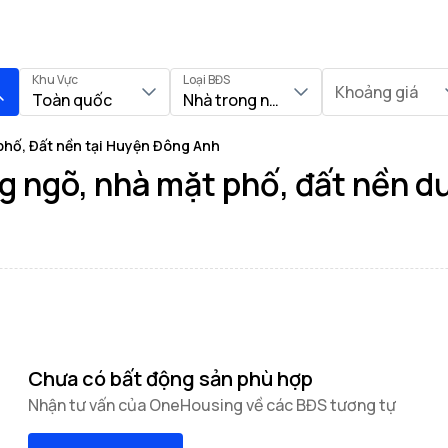
Khu Vực
Loại BĐS
Khoảng giá
Toàn quốc
Nhà trong ngõ, Nhà mặt phố, Đất nề
phố, Đất nền tại Huyện Đông Anh
g ngõ, nhà mặt phố, đất nền dư
Chưa có bất động sản phù hợp
Nhận tư vấn của OneHousing về các BĐS tương tự