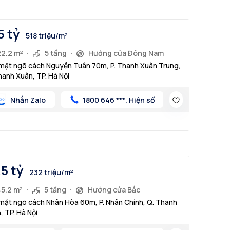
5 tỷ
518 triệu/m²
22.2 m²
5 tầng
Hướng cửa Đông Nam
mặt ngõ cách Nguyễn Tuân 70m, P. Thanh Xuân Trung,
hanh Xuân, TP. Hà Nội
Nhắn Zalo
1800 646 ***. Hiện số
.5 tỷ
232 triệu/m²
45.2 m²
5 tầng
Hướng cửa Bắc
mặt ngõ cách Nhân Hòa 60m, P. Nhân Chính, Q. Thanh
, TP. Hà Nội