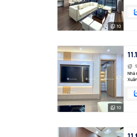
10
11.
Nhà 
Xuân
10
11 