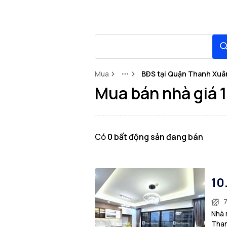
Mua
BĐS tại Quận Thanh Xuâ
More
Mua bán nhà giá 
Có
0
bất động sản
đang bán
10
7
Nhà 
Than