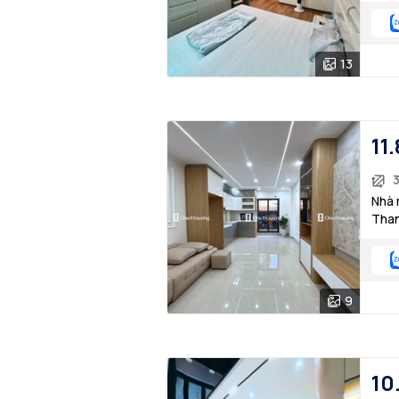
13
11.
Nhà 
Than
9
10