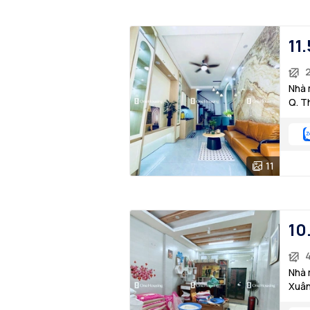
11.
Nhà 
Q. T
11
10
Nhà 
Xuân