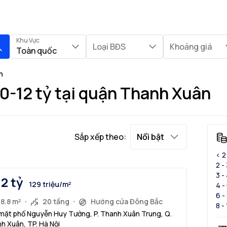
Khu Vực
Loại BĐS
Khoảng giá
Toàn quốc
n
10-12 tỷ tại quận Thanh Xuân
Sắp xếp theo:
Nổi bật
< 2
2 -
3 -
.2 tỷ
129 triệu/m²
4 -
6 -
8.8 m²
20 tầng
Hướng cửa Đông Bắc
8 -
mặt phố Nguyễn Huy Tưởng, P. Thanh Xuân Trung, Q.
h Xuân, TP. Hà Nội