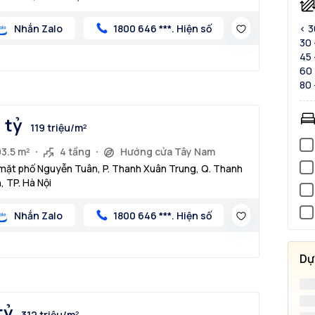
Nhắn Zalo
1800 646 ***. Hiện số
< 
30 
45 
60 
80 
1 tỷ
119 triệu/m²
93.5 m²
4 tầng
Hướng cửa Tây Nam
mặt phố Nguyễn Tuân, P. Thanh Xuân Trung, Q. Thanh
, TP. Hà Nội
Nhắn Zalo
1800 646 ***. Hiện số
Dự
tỷ
312 triệu/m²