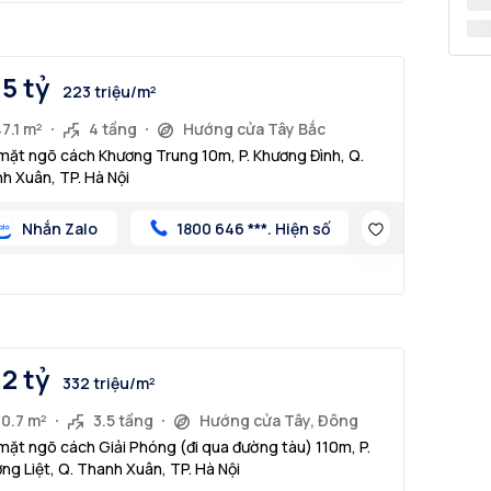
.5 tỷ
223 triệu/m²
7.1 m²
4 tầng
Hướng cửa Tây Bắc
mặt ngõ cách Khương Trung 10m, P. Khương Đình, Q.
h Xuân, TP. Hà Nội
Nhắn Zalo
1800 646 ***. Hiện số
.2 tỷ
332 triệu/m²
30.7 m²
3.5 tầng
Hướng cửa Tây, Đông
mặt ngõ cách Giải Phóng (đi qua đường tàu) 110m, P.
ng Liệt, Q. Thanh Xuân, TP. Hà Nội