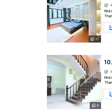
Nhà 
Than
17
10
Nhà 
Than
6