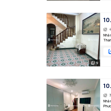
10
4
Nhà 
Than
9
10
Nhà 
Phươ