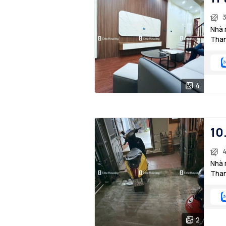
3
Nhà 
Than
4
10
Nhà 
Than
2