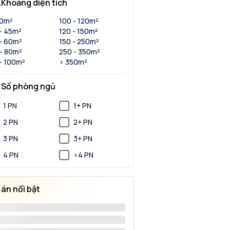
Khoảng diện tích
30m²
100 - 120m²
- 45m²
120 - 150m²
- 60m²
150 - 250m²
- 80m²
250 - 350m²
- 100m²
> 350m²
Số phòng ngủ
1 PN
1+ PN
2 PN
2+ PN
3 PN
3+ PN
4 PN
>4 PN
 án nổi bật