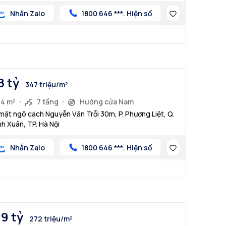
Nhắn Zalo
1800 646 ***. Hiện số
8 tỷ
347 triệu/m²
34 m²
7 tầng
Hướng cửa Nam
mặt ngõ cách Nguyễn Văn Trỗi 30m, P. Phương Liệt, Q.
h Xuân, TP. Hà Nội
Nhắn Zalo
1800 646 ***. Hiện số
.9 tỷ
272 triệu/m²