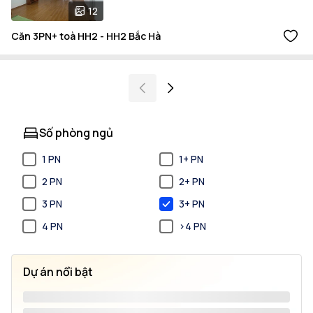
12
Căn 3PN+ toà HH2 - HH2 Bắc Hà
Số phòng ngủ
1 PN
1+ PN
2 PN
2+ PN
3 PN
3+ PN
4 PN
>4 PN
Dự án nổi bật