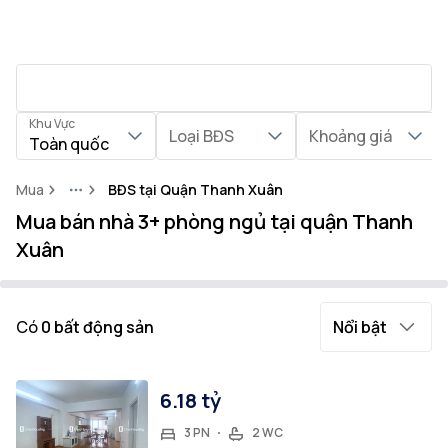
Khu Vực
Loại BĐS
Khoảng giá
Toàn quốc
Mua
BĐS tại Quận Thanh Xuân
More
Mua bán nhà 3+ phòng ngủ tại quận Thanh
Xuân
Có
0
bất động sản
Nổi bật
6.18 tỷ
3 PN
2 WC