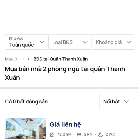
Khu Vực
Loại BĐS
Khoảng giá
Toàn quốc
Mua
BĐS tại Quận Thanh Xuân
More
Mua bán nhà 2 phòng ngủ tại quận Thanh
Xuân
Có
0
bất động sản
Nổi bật
Giá liên hệ
72.2 m²
2 PN
2 WC