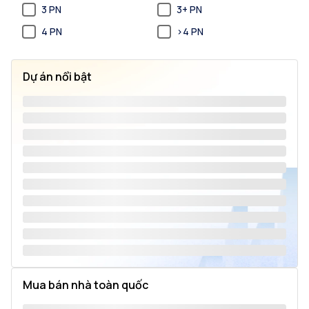
3 PN
3+ PN
4 PN
>4 PN
Dự án nổi bật
Mua bán nhà toàn quốc