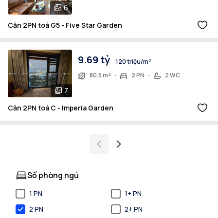
6
Căn 2PN toà G5 - Five Star Garden
9.69 tỷ
120 triệu/m²
80.5 m²
2 PN
2 WC
7
Căn 2PN toà C - Imperia Garden
Số phòng ngủ
1 PN
1+ PN
2 PN
2+ PN