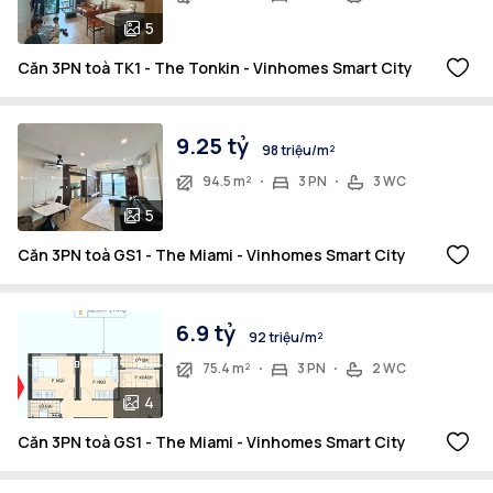
5
Căn 3PN toà TK1 - The Tonkin - Vinhomes Smart City
9.25 tỷ
98 triệu/m²
94.5 m²
3 PN
3 WC
5
Căn 3PN toà GS1 - The Miami - Vinhomes Smart City
6.9 tỷ
92 triệu/m²
75.4 m²
3 PN
2 WC
4
Căn 3PN toà GS1 - The Miami - Vinhomes Smart City