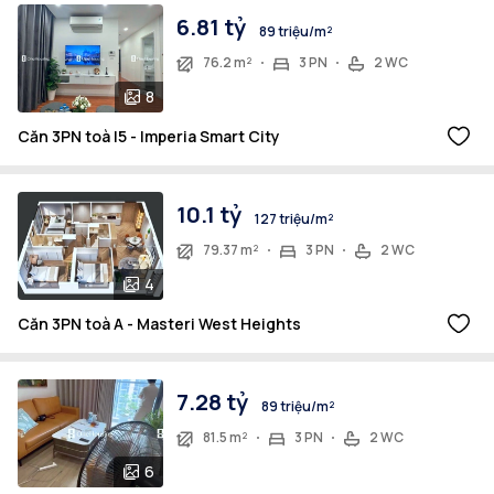
6.81 tỷ
89 triệu/m²
76.2 m²
3 PN
2 WC
8
Căn 3PN toà I5 - Imperia Smart City
10.1 tỷ
127 triệu/m²
79.37 m²
3 PN
2 WC
4
Căn 3PN toà A - Masteri West Heights
7.28 tỷ
89 triệu/m²
81.5 m²
3 PN
2 WC
6