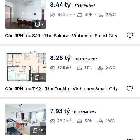
8.44 tỷ
89 triệu/m²
94.5 m²
3 PN
2 WC
7
Căn 3PN toà SA3 - The Sakura - Vinhomes Smart City
8.28 tỷ
100 triệu/m²
82.5 m²
3 PN
2 WC
4
Căn 3PN toà TK2 - The Tonkin - Vinhomes Smart City
7.93 tỷ
100 triệu/m²
79.2 m²
3 PN
1 WC
19