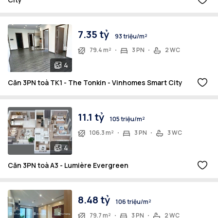
7.35 tỷ
93 triệu/m²
79.4 m²
3 PN
2 WC
4
Căn 3PN toà TK1 - The Tonkin - Vinhomes Smart City
11.1 tỷ
105 triệu/m²
106.3 m²
3 PN
3 WC
4
Căn 3PN toà A3 - Lumière Evergreen
8.48 tỷ
106 triệu/m²
79.7 m²
3 PN
2 WC