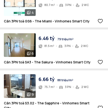
80.7 m²
3 PN
2 WC
4
Căn 3PN toà GS6 - The Miami - Vinhomes Smart City
6.46 tỷ
79 triệu/m²
81.5 m²
3 PN
2 WC
6
Căn 3PN toà SA3 - The Sakura - Vinhomes Smart City
6.66 tỷ
88 triệu/m²
75.7 m²
3 PN
2 WC
9
Căn 3PN toà S3.02 - The Sapphire - Vinhomes Smart
City