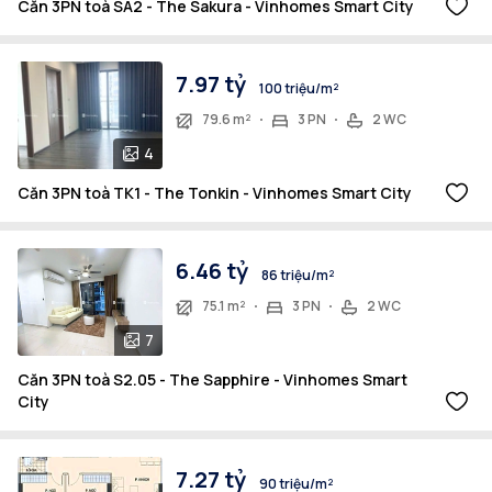
Căn 3PN toà SA2 - The Sakura - Vinhomes Smart City
7.97 tỷ
100 triệu/m²
79.6 m²
3 PN
2 WC
4
Căn 3PN toà TK1 - The Tonkin - Vinhomes Smart City
6.46 tỷ
86 triệu/m²
75.1 m²
3 PN
2 WC
7
Căn 3PN toà S2.05 - The Sapphire - Vinhomes Smart
City
7.27 tỷ
90 triệu/m²