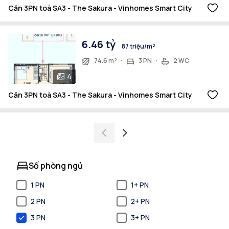
Căn 3PN toà SA3 - The Sakura - Vinhomes Smart City
6.46 tỷ
87 triệu/m²
74.6 m²
3 PN
2 WC
4
Căn 3PN toà SA3 - The Sakura - Vinhomes Smart City
Số phòng ngủ
1 PN
1+ PN
2 PN
2+ PN
3 PN
3+ PN