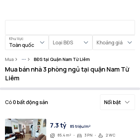
Khu Vực
Loại BĐS
Khoảng giá
Toàn quốc
Mua
BĐS tại Quận Nam Từ Liêm
More
Mua bán nhà 3 phòng ngủ tại quận Nam Từ
Liêm
Có
0
bất động sản
Nổi bật
7.3 tỷ
85 triệu/m²
85.4 m²
3 PN
2 WC