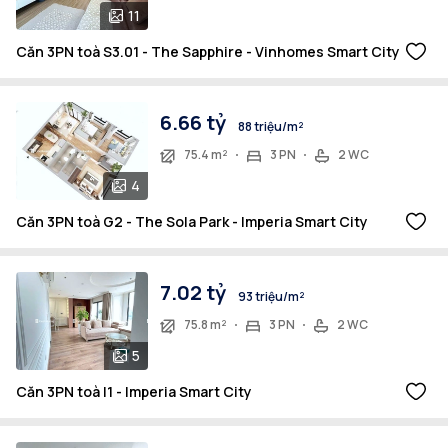
11
Căn 3PN toà S3.01 - The Sapphire - Vinhomes Smart City
6.66 tỷ
88 triệu/m²
75.4 m²
3 PN
2 WC
4
Căn 3PN toà G2 - The Sola Park - Imperia Smart City
7.02 tỷ
93 triệu/m²
75.8 m²
3 PN
2 WC
5
Căn 3PN toà I1 - Imperia Smart City