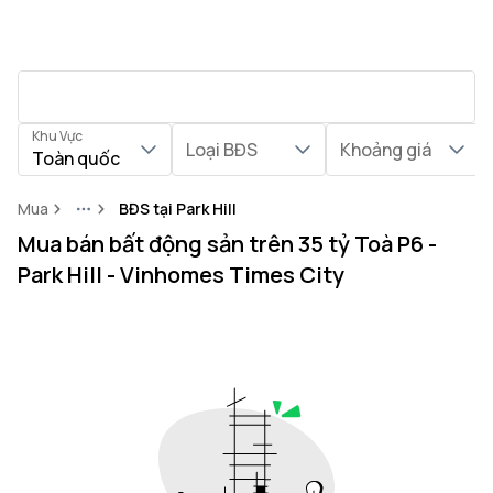
Khu Vực
Loại BĐS
Khoảng giá
Toàn quốc
Mua
BĐS tại Park Hill
More
Mua bán bất động sản trên 35 tỷ Toà P6 -
Park Hill - Vinhomes Times City