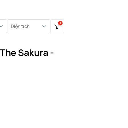
1
Diện tích
The Sakura -