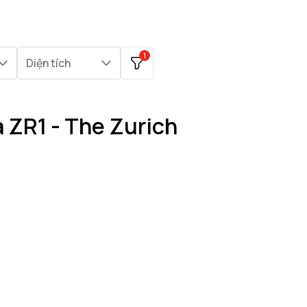
1
Diện tích
 ZR1 - The Zurich