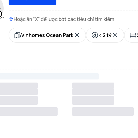
Hoặc ấn “X” để lược bớt các tiêu chí tìm kiếm
Vinhomes Ocean Park
< 2 tỷ