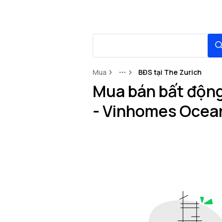
Mua
BĐS tại The Zurich
More
Mua bán bất động
- Vinhomes Ocea