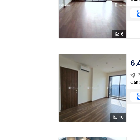
6
6.
7
Căn 
10