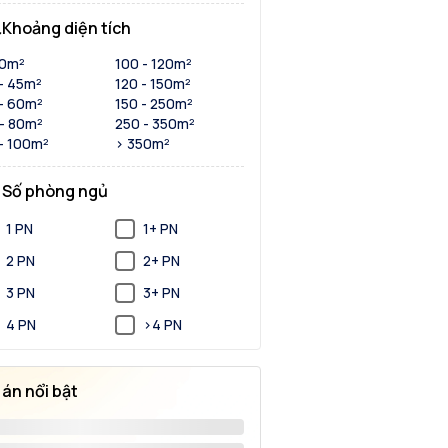
Khoảng diện tích
30m²
100 - 120m²
- 45m²
120 - 150m²
- 60m²
150 - 250m²
- 80m²
250 - 350m²
- 100m²
> 350m²
Số phòng ngủ
1 PN
1+ PN
2 PN
2+ PN
3 PN
3+ PN
4 PN
>4 PN
 án nổi bật