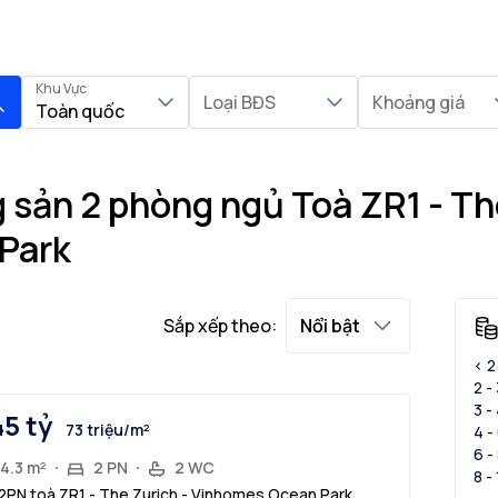
Khu Vực
Loại BĐS
Khoảng giá
Toàn quốc
 sản 2 phòng ngủ Toà ZR1 - Th
Park
Sắp xếp theo:
Nổi bật
< 2
2 -
3 -
45 tỷ
73 triệu/m²
4 -
6 -
4.3 m²
2 PN
2 WC
8 -
2PN toà ZR1 - The Zurich - Vinhomes Ocean Park