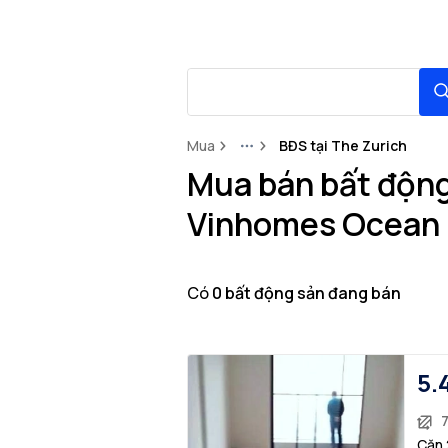
Mua
BĐS tại The Zurich
More
Mua bán bất động
Vinhomes Ocean 
Có
0
bất động sản
đang bán
5.
7
Căn 