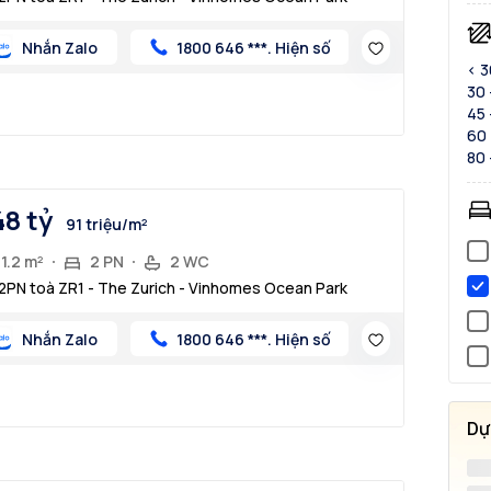
Nhắn Zalo
1800 646 ***. Hiện số
< 
30 
45 
60 
80 
48 tỷ
91 triệu/m²
1.2 m²
2 PN
2 WC
2PN toà ZR1 - The Zurich - Vinhomes Ocean Park
Nhắn Zalo
1800 646 ***. Hiện số
Dự