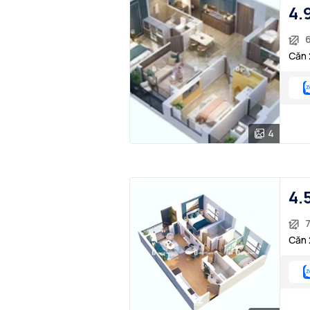
4.
Căn 
4
4.
7
Căn 