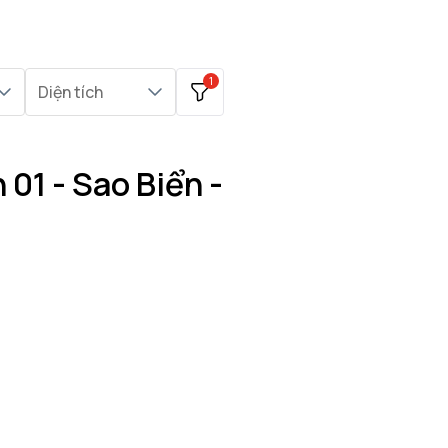
1
Diện tích
01 - Sao Biển -