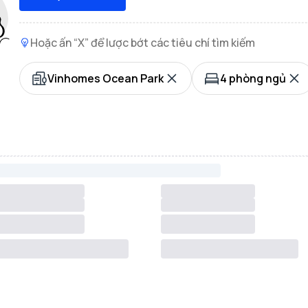
Hoặc ấn “X” để lược bớt các tiêu chí tìm kiếm
Vinhomes Ocean Park
4 phòng ngủ