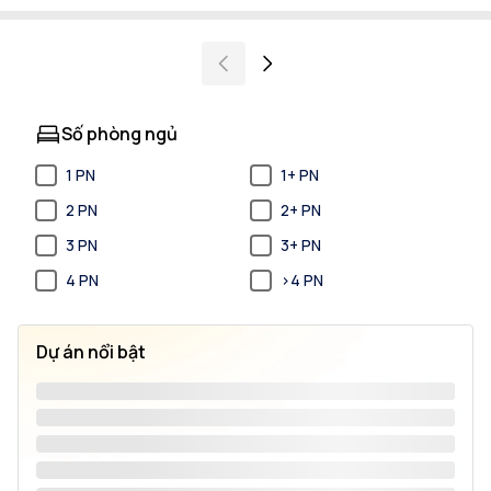
Số phòng ngủ
1 PN
1+ PN
2 PN
2+ PN
3 PN
3+ PN
4 PN
>4 PN
Dự án nổi bật