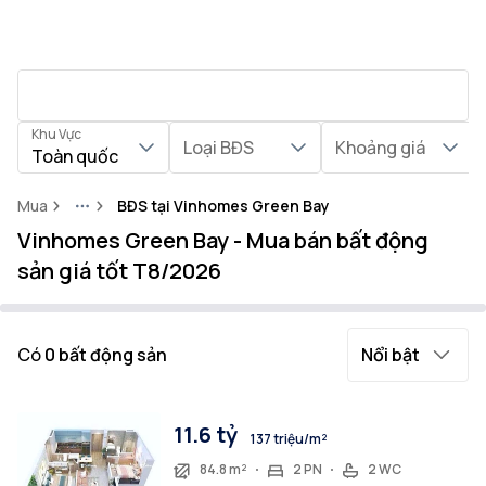
Khu Vực
Loại BĐS
Khoảng giá
Toàn quốc
Mua
BĐS tại Vinhomes Green Bay
More
Vinhomes Green Bay - Mua bán bất động
sản giá tốt T8/2026
Có
0
bất động sản
Nổi bật
11.6 tỷ
137 triệu/m²
84.8 m²
2 PN
2 WC