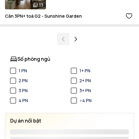
13
Căn 3PN+ toà G2 - Sunshine Garden
Số phòng ngủ
1 PN
1+ PN
2 PN
2+ PN
3 PN
3+ PN
4 PN
>4 PN
Dự án nổi bật