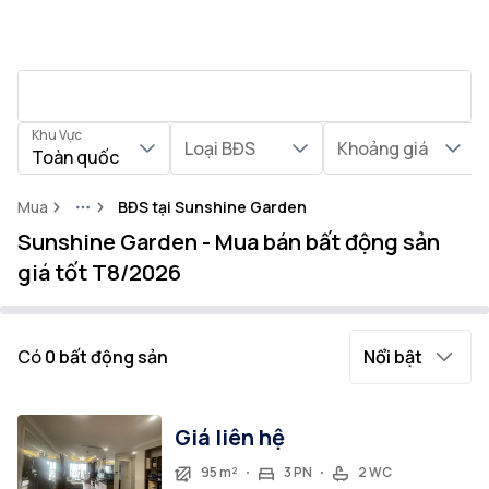
Khu Vực
Loại BĐS
Khoảng giá
Toàn quốc
Mua
BĐS tại Sunshine Garden
More
Sunshine Garden - Mua bán bất động sản
giá tốt T8/2026
Có
0
bất động sản
Nổi bật
Giá liên hệ
95 m²
3 PN
2 WC