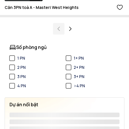
Căn 3PN toà A - Masteri West Heights
Số phòng ngủ
1 PN
1+ PN
2 PN
2+ PN
3 PN
3+ PN
4 PN
>4 PN
Dự án nổi bật