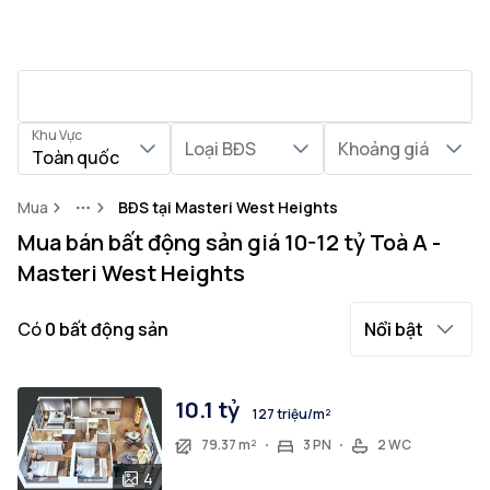
Khu Vực
Loại BĐS
Khoảng giá
Toàn quốc
Mua
BĐS tại Masteri West Heights
More
Mua bán bất động sản giá 10-12 tỷ Toà A -
Masteri West Heights
Có
0
bất động sản
Nổi bật
10.1 tỷ
127 triệu/m²
79.37 m²
3 PN
2 WC
4