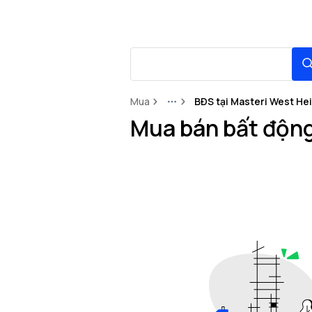
Mua
BĐS tại Masteri West He
More
Mua bán bất động