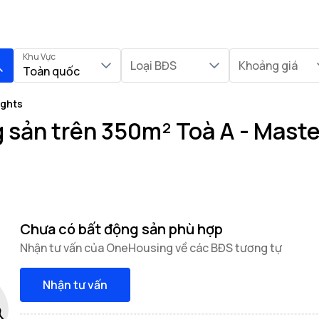
Khu Vực
Loại BĐS
Khoảng giá
Toàn quốc
ights
 sản trên 350m² Toà A - Maste
Chưa có bất động sản phù hợp
Nhận tư vấn của OneHousing về các BĐS tương tự
Nhận tư vấn