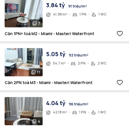
3.84 tỷ
91 triệu/m²
41.98 m²
1 PN
1 WC
7
Căn 1PN+ toà M2 - Miami - Masteri Waterfront
5.05 tỷ
92 triệu/m²
54.7 m²
2 PN
2 WC
11
Căn 2PN toà M3 - Miami - Masteri Waterfront
4.04 tỷ
96 triệu/m²
42.18 m²
1 PN
1 WC
4