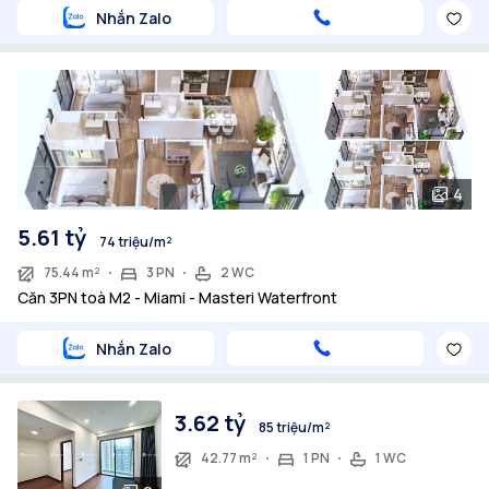
Nhắn Zalo
4
5.61 tỷ
74 triệu/m²
75.44 m²
3 PN
2 WC
Căn 3PN toà M2 - Miami - Masteri Waterfront
Nhắn Zalo
3.62 tỷ
85 triệu/m²
42.77 m²
1 PN
1 WC