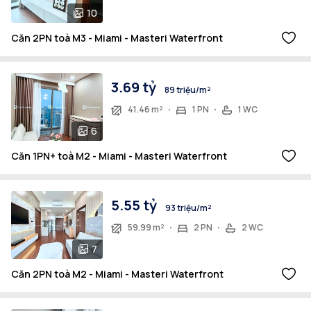
10
Căn 2PN toà M3 - Miami - Masteri Waterfront
3.69 tỷ
89 triệu/m²
41.46 m²
1 PN
1 WC
6
Căn 1PN+ toà M2 - Miami - Masteri Waterfront
5.55 tỷ
93 triệu/m²
59.99 m²
2 PN
2 WC
7
Căn 2PN toà M2 - Miami - Masteri Waterfront