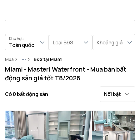
Khu Vực
Loại BĐS
Khoảng giá
Toàn quốc
Mua
BĐS tại Miami
More
Miami - Masteri Waterfront - Mua bán bất
động sản giá tốt T8/2026
Có
0
bất động sản
Nổi bật