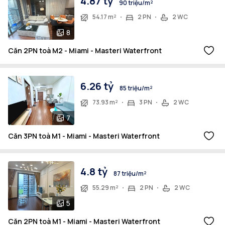
4.87 tỷ
90 triệu/m²
54.17 m²
2 PN
2 WC
8
Căn 2PN toà M2 - Miami - Masteri Waterfront
6.26 tỷ
85 triệu/m²
73.93 m²
3 PN
2 WC
7
Căn 3PN toà M1 - Miami - Masteri Waterfront
4.8 tỷ
87 triệu/m²
55.29 m²
2 PN
2 WC
5
Căn 2PN toà M1 - Miami - Masteri Waterfront