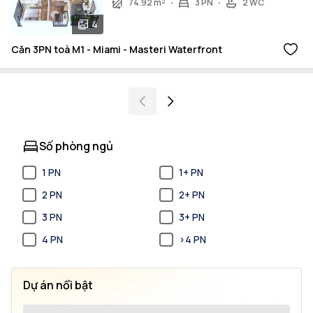
74.92 m²
3 PN
2 WC
4
Căn 3PN toà M1 - Miami - Masteri Waterfront
Số phòng ngủ
1 PN
1+ PN
2 PN
2+ PN
3 PN
3+ PN
4 PN
>4 PN
Dự án nổi bật