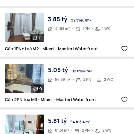
3.85 tỷ
92 triệu/m²
41.98 m²
1 PN
1 WC
11
Căn 1PN+ toà M2 - Miami - Masteri Waterfront
5.05 tỷ
92 triệu/m²
54.68 m²
2 PN
2 WC
9
Căn 2PN toà M3 - Miami - Masteri Waterfront
5.81 tỷ
94 triệu/m²
61.51 m²
2 PN
2 WC