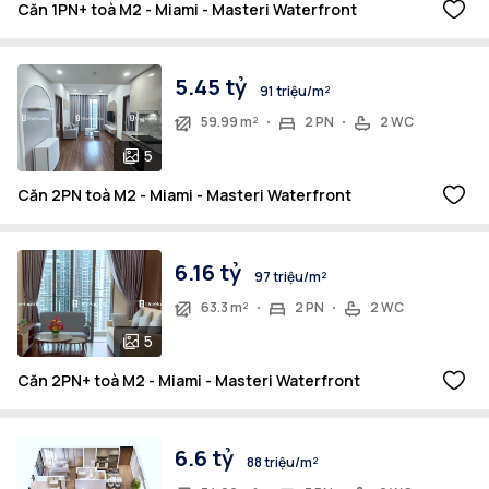
Căn 1PN+ toà M2 - Miami - Masteri Waterfront
5.45 tỷ
91 triệu/m²
59.99 m²
2 PN
2 WC
5
Căn 2PN toà M2 - Miami - Masteri Waterfront
6.16 tỷ
97 triệu/m²
63.3 m²
2 PN
2 WC
5
Căn 2PN+ toà M2 - Miami - Masteri Waterfront
6.6 tỷ
88 triệu/m²