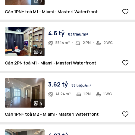
9
Căn 1PN+ toà M1 - Miami - Masteri Waterfront
4.6 tỷ
83 triệu/m²
55.14 m²
2 PN
2 WC
9
Căn 2PN toà M1 - Miami - Masteri Waterfront
3.62 tỷ
88 triệu/m²
41.24 m²
1 PN
1 WC
4
Căn 1PN+ toà M2 - Miami - Masteri Waterfront