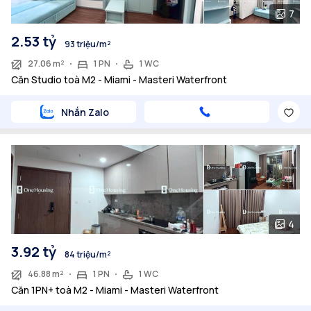
7
2.53 tỷ
93 triệu/m²
27.06 m²
1 PN
1 WC
Căn Studio toà M2 - Miami - Masteri Waterfront
Nhắn Zalo
4
3.92 tỷ
84 triệu/m²
46.88 m²
1 PN
1 WC
Căn 1PN+ toà M2 - Miami - Masteri Waterfront