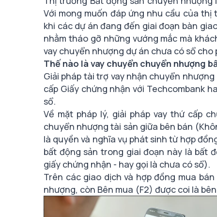
Thị trường Bất động sản chuyển nhượng là
Với mong muốn đáp ứng nhu cầu của thị t
khi các dự án đang đến giai đoạn bàn gia
nhằm tháo gỡ những vướng mắc mà khách 
vay chuyển nhượng dự án chưa có sổ cho 
Thế nào là vay chuyển chuyển nhượng bấ
Giải pháp tài trợ vay nhận chuyển nhượng 
cấp Giấy chứng nhận với Techcombank hay
sổ.
Về mặt pháp lý, giải pháp vay thứ cấp c
chuyển nhượng tài sản giữa bên bán (Khôn
là
quyền và nghĩa vụ phát sinh từ hợp đ
bất động sản trong giai đoạn này là bất
giấy chứng nhận - hay gọi là chưa có sổ).
Trên các giao dịch và hợp đồng mua bán 
nhượng, còn Bên mua (F2) được coi là bê