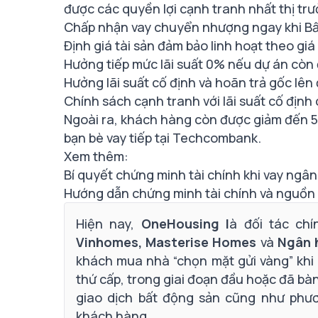
được các quyền lợi cạnh tranh nhất thị tr
Chấp nhận vay chuyển nhượng ngay khi Bấ
Định giá tài sản đảm bảo linh hoạt theo giá
Hưởng tiếp mức lãi suất 0% nếu dự án còn đ
Hưởng lãi suất cố định và hoãn trả gốc lê
Chính sách cạnh tranh với lãi suất cố định
Ngoài ra, khách hàng còn được giảm đến 50
bạn bè vay tiếp tại Techcombank
.
Xem thêm:
Bí quyết chứng minh tài chính khi vay ng
Hướng dẫn chứng minh tài chính và nguồn
Hiện nay,
OneHousing l
à đối tác ch
Vinhomes, Masterise Homes
và
Ngân 
khách mua nhà “chọn mặt gửi vàng” khi 
thứ cấp, trong giai đoạn đầu hoặc đã bàn 
giao dịch bất động sản cũng như phươ
khách hàng.