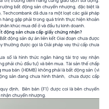
 thị trường tiềm năng cùng giao dịch sôi động.
rường bất động sản chuyển nhượng, đặc biệt là
o, Techcombank đã đưa ra một loạt các giải pháp
hàng gặp phải trong quá trình thực hiện khoản
phân khúc mua để ở và đầu tư kinh doanh.
t động sản chưa cấp giấy chứng nhận?
Bất động sản dự án liên kết Giai đoạn chưa được
 thường được gọi là Giải pháp vay thứ cấp chưa
hưa sổ là hình thức ngân hàng tài trợ vay nhận
g phải chủ đầu tư) và bên mua. Tài sản thế chấp
ồng mua bán (HĐMB)
không phải là bất động sản (vì
 động sản đang chưa hình thành, chưa được cấp
quy định, Bên bán (F1) được coi là bên chuyển
n nhận chuyển nhượng.