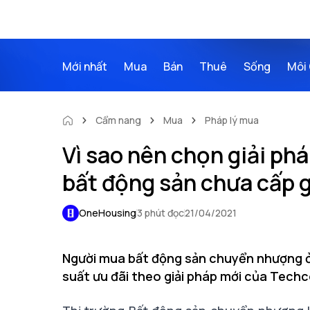
Mới nhất
Mua
Bán
Thuê
Sống
Môi 
Cẩm nang
Mua
Pháp lý mua
Vì sao nên chọn giải p
bất động sản chưa cấp 
OneHousing
3 phút đọc
21/04/2021
Người mua bất động sản chuyển nhượng ở c
suất ưu đãi theo giải pháp mới của Tec