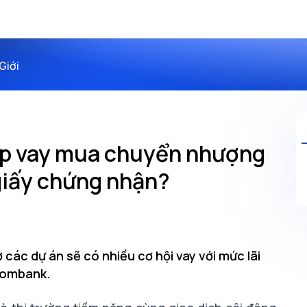
Giới
háp vay mua chuyển nhượng
giấy chứng nhận?
ác dự án sẽ có nhiều cơ hội vay với mức lãi
hcombank.