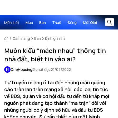
Mới nhất
Mua
Bán
Thuê
Sống
Môi Giới
Cẩm nang
Bán
Định giá nhà
Muôn kiểu “mách nhau” thông tin
nhà đất, biết tin vào ai?
OneHousing
3 phút đọc
21/07/2022
Từ truyền miệng rỉ tai đến những mẫu quảng
cáo tràn lan trên mạng xã hội, các loại tin tức
về BĐS, dự án và cơ hội đầu tư đến từ khắp mọi
nguồn phát đang tạo thành “ma trận” đối với
những người có ý định sở hữu và đầu tư BĐS
không chuyên. Sự cần thiết của một kênh