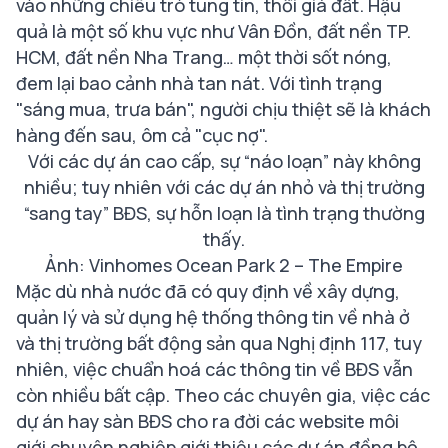
vào những chiêu trò tung tin, thổi giá đất. Hậu
quả là một số khu vực như Vân Đồn, đất nền TP.
HCM, đất nền Nha Trang… một thời sốt nóng,
đem lại bao cảnh nhà tan nát. Với tình trạng
"sáng mua, trưa bán", người chịu thiệt sẽ là khách
hàng đến sau, ôm cả "cục nợ".
Với các dự án cao cấp, sự “náo loạn” này không
nhiều; tuy nhiên với các dự án nhỏ và thị trường
“sang tay” BĐS, sự hỗn loạn là tình trạng thường
thấy.
Ảnh: Vinhomes Ocean Park 2 – The Empire
Mặc dù nhà nước đã có quy định về xây dựng,
quản lý và sử dụng hệ thống thông tin về nhà ở
và thị trường bất động sản qua Nghị định 117, tuy
nhiên, việc chuẩn hoá các thông tin về BĐS vẫn
còn nhiều bất cập. Theo các chuyên gia, việc các
dự án hay sàn BĐS cho ra đời các website môi
giới chuyên nghiệp giới thiệu các dự án đồng bộ