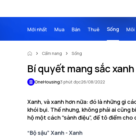
Sống
Mới nhất
Mua
Bán
Thuê
Môi 
Cẩm nang
Sống
Bí quyết mang sắc xanh 
OneHousing
3 phút đọc
26/08/2022
Xanh, và xanh hơn nữa: đó là những gì cá
khói bụi. Thế nhưng, không phải ai cũng
hộ một cách “sành điệu”, để tô điểm cho 
“Bộ sậu” Xanh - Xanh