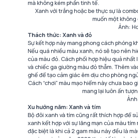
mà không kém phần tinh tế.
Xanh với trắng hoặc be thực sự là com
muốn một không g
Ảnh: Ho
Thách thức: Xanh và đỏ
Sự kết hợp này mang phong cách phóng kh
Nếu quá nhiều màu xanh, nó sẽ tạo nên h
của màu đỏ. Cách phối hợp hiệu quả nhất
và chiếc ga giường màu đỏ thẫm. Thêm vào
ghế để tạo cảm giác êm dịu cho phòng ngủ
Cách “chơi” màu mạo hiểm này chưa bao giờ
mang lại luôn ấn tượn
Ảnh:
Xu hướng năm: Xanh và tím
Bộ đôi xanh và tím cũng rất thích hợp để 
xanh kết hợp với sự lãng mạn của màu tím
đặc biệt là khi cả 2 gam màu này đều là mà