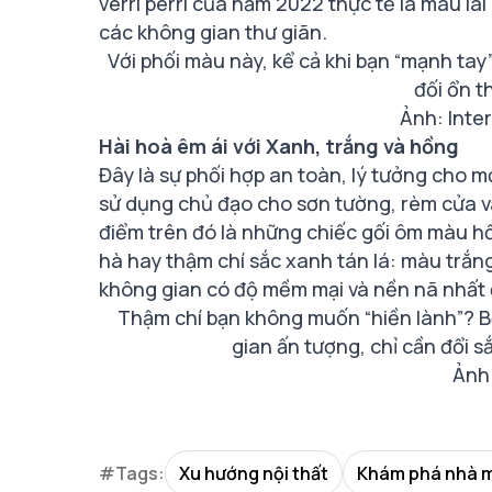
verri perri của năm 2022 thực tế là màu lai
các không gian thư giãn.
Với phối màu này, kể cả khi bạn “mạnh tay”
đối ổn t
Ảnh: Inter
Hài hoà êm ái với Xanh, trắng và hồng
Đây là sự phối hợp an toàn, lý tưởng cho 
sử dụng chủ đạo cho sơn tường, rèm cửa và
điểm trên đó là những chiếc gối ôm màu h
hà hay thậm chí sắc xanh tán lá: màu trắn
không gian có độ mềm mại và nền nã nhất 
Thậm chí bạn không muốn “hiền lành”? B
gian ấn tượng, chỉ cần đổi s
Ảnh:
#Tags:
Xu hướng nội thất
Khám phá nhà 