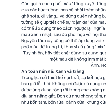
Còn gọi là cách phối màu “tông xuyệt tôn
của các bức tường, bạn sẽ phối thêm nhữ
ghế sofa, đi-văng… Và đừng quên những b
tường sẽ giúp tiết chế sự “đậm đà” của 
có thể áp dụng theo cách ngược lại, nghĩa
màu xanh nhạt, sau đó phối hợp với nội t
Nguyên tắc này cũng có thể áp dụng với x
phổ màu để trang trí, thay vì cố gắng “mix”
Tuy nhiên, hãy tiết chế: đừng sử dụng quá
một màu để không làm mắt bạn
Ảnh: Ho
An toàn nền nã: Xanh và trắng
Trong lịch sử thiết kế nội thất, sự kết hợp
bao giờ lỗi thời. Không chỉ được sử dụng c
được ứng dụng rộng rãi trong các không g
dịu ánh nắng gắt. Đơn cử như phòng tắm, 
như bồn tắm, bồn rửa, cánh cửa, khung cửa