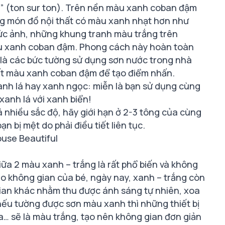
g” (ton sur ton). Trên nền màu xanh coban đậm
ng món đồ nội thất có màu xanh nhạt hơn như
ức ảnh, những khung tranh màu trắng trên
màu xanh coban đậm. Phong cách này hoàn toàn
 là các bức tường sử dụng sơn nước trong nhà
hất màu xanh coban đậm để tạo điểm nhấn.
anh lá hay xanh ngọc: miễn là bạn sử dụng cùng
 xanh lá với xanh biển!
 nhiều sắc độ, hãy giới hạn ở 2-3 tông của cùng
 bị mệt do phải điều tiết liên tục.
use Beautiful
 giữa 2 màu xanh – trắng là rất phổ biến và không
ho không gian của bé, ngày nay, xanh – trắng còn
ian khác nhằm thu được ánh sáng tự nhiên, xoa
nếu tường được sơn màu xanh thì những thiết bị
… sẽ là màu trắng, tạo nên không gian đơn giản