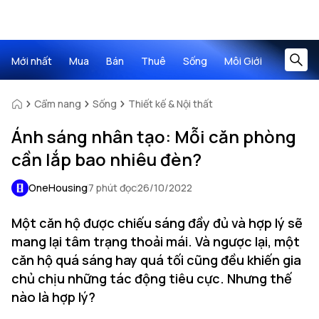
Mới nhất
Mua
Bán
Thuê
Sống
Môi Giới
Cẩm nang
Sống
Thiết kế & Nội thất
Ánh sáng nhân tạo: Mỗi căn phòng
cần lắp bao nhiêu đèn?
OneHousing
7 phút đọc
26/10/2022
Một căn hộ được chiếu sáng đầy đủ và hợp lý sẽ
mang lại tâm trạng thoải mái. Và ngược lại, một
căn hộ quá sáng hay quá tối cũng đều khiến gia
chủ chịu những tác động tiêu cực. Nhưng thế
nào là hợp lý?