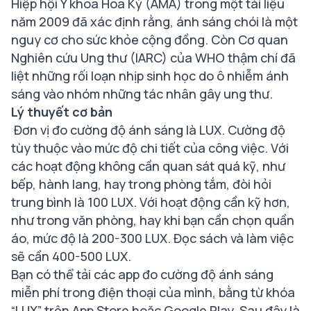
Hiệp hội Y khoa Hoa Kỳ (AMA) trong một tài liệu
năm 2009 đã xác định rằng, ánh sáng chói là một
nguy cơ cho sức khỏe cộng đồng. Còn Cơ quan
Nghiên cứu Ung thư (IARC) của WHO thậm chí đã
liệt những rối loạn nhịp sinh học do ô nhiễm ánh
sáng vào nhóm những tác nhân gây ung thư.
Lý thuyết cơ bản
Đơn vị đo cường độ ánh sáng là LUX. Cường độ
tùy thuộc vào mức độ chi tiết của công việc. Với
các hoạt động không cần quan sát quá kỹ, như
bếp, hành lang, hay trong phòng tắm, đòi hỏi
trung bình là 100 LUX. Với hoạt động cần kỹ hơn,
như trong văn phòng, hay khi bạn cần chọn quần
áo, mức độ là 200-300 LUX. Đọc sách và làm việc
sẽ cần 400-500 LUX.
Bạn có thể tải các app đo cường độ ánh sáng
miễn phí trong điện thoại của mình, bằng từ khóa
“LUX” trên App Store hoặc Google Play. Sau đây là