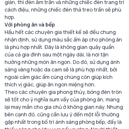
giản, thì đèn âm trần và những chiếc đèn trang trí
cách điệu, những chiếc đèn thả treo trần sẽ phù
hợp.
Với phòng ăn và bếp
Hầu hết các chuyên gia thiết kế sẽ đều chung
nhận định, sử dụng màu sắc ấm áp cho phòng ăn
là phù hợp nhất. Đây là không gian quây quần
của cả gia đình sau một ngày dài, là nơi tận
hưởng những món ăn ngon. Do đó, sử dụng ánh
sáng vàng hoặc da cam sẽ là phù hợp nhất, bởi
ngoài cảm giác ấm cúng chúng còn giúp kích
thích vị giác, giúp ăn ngon miệng hơn.
Theo các chuyên gia phong thủy, bóng đèn tròn
sẽ tốt cho ý nghĩa sum vầy của phòng ăn, mang
lại may mắn cho gia chủ ở không gian này. Nhưng
bên cạnh đó, cũng cần lưu ý đến một lỗi thường
gặp nhất trong bố trí ánh sáng phòng bếp, đấy là