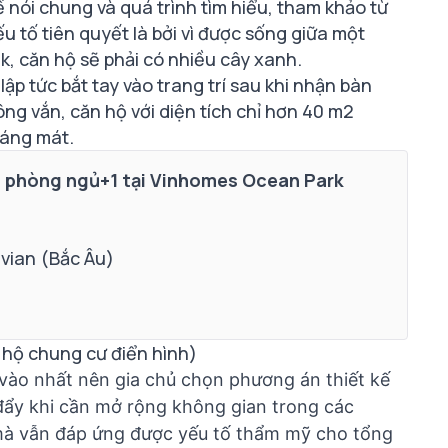
ế nói chung và quá trình tìm hiểu, tham khảo từ
u tố tiên quyết là bởi vì được sống giữa một
, căn hộ sẽ phải có nhiều cây xanh.
ập tức bắt tay vào trang trí sau khi nhận bàn
ng vắn, căn hộ với diện tích chỉ hơn 40 m2
oáng mát.
1 phòng ngủ+1 tại Vinhomes Ocean Park
avian (Bắc Âu)
 hộ chung cư điển hình
)
 vào nhất nên gia chủ chọn phương án thiết kế
đẩy khi cần mở rộng không gian trong các
mà vẫn đáp ứng được yếu tố thẩm mỹ cho tổng