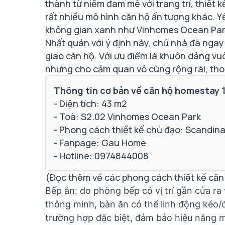
thành từ niềm đam mê với trang trí, thiết k
rất nhiều mô hình căn hộ ấn tượng khác. Yế
không gian xanh như Vinhomes Ocean Park
Nhất quán với ý định này, chủ nhà đã ngay l
giao căn hộ. Với ưu điểm là khuôn dáng vuô
nhưng cho cảm quan vô cùng rộng rãi, th
Thông tin cơ bản về căn hộ homestay 
- Diện tích: 43 m2
- Toà: S2.02 Vinhomes Ocean Park
- Phong cách thiết kế chủ đạo: Scandin
- Fanpage: Gau Home
- Hotline: 0974844008
(
Đọc thêm về các phong cách thiết kế căn
Bếp ăn: do phòng bếp có vị trí gần cửa ra
thông minh, bàn ăn có thể linh động kéo/
trường hợp đặc biệt, đảm bảo hiệu năng 