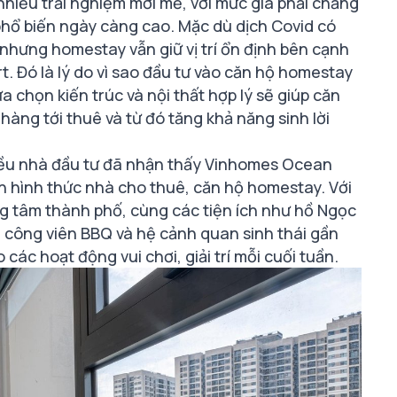
hiều trải nghiệm mới mẻ, với mức giá phải chăng
phổ biến ngày càng cao. Mặc dù dịch Covid có
 nhưng homestay vẫn giữ vị trí ổn định bên cạnh
t. Đó là lý do vì sao đầu tư vào căn hộ homestay
 chọn kiến trúc và nội thất hợp lý sẽ giúp căn
àng tới thuê và từ đó tăng khả năng sinh lời
hiều nhà đầu tư đã nhận thấy Vinhomes Ocean
ển hình thức nhà cho thuê, căn hộ homestay. Với
ung tâm thành phố, cùng các tiện ích như hồ Ngọc
, công viên BBQ và hệ cảnh quan sinh thái gần
 các hoạt động vui chơi, giải trí mỗi cuối tuần.