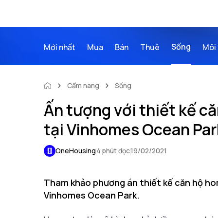
Sống
Mới nhất
Mua
Bán
Thuê
Môi 
Cẩm nang
Sống
Ấn tượng với thiết kế c
tại Vinhomes Ocean Par
OneHousing
4 phút đọc
19/02/2021
Tham khảo phương án thiết kế căn hộ ho
Vinhomes Ocean Park.