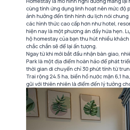
Homestay là mô hình nghỉ dưỡng mang lại n
cùng tính ứng dụng linh hoạt nên mức độ 
ảnh hưởng đến tình hình du lịch nói chung
các hình thức cao cấp hơn như hotel, resor
hiện nay là một phương án đầy hứa hẹn. Lựa
hộ homestay của bạn thu hút nhiều khách h
chắc chắn sẽ để lại ấn tượng.
Ngay từ khi mới bắt đầu nhận bàn giao, n
Park là một địa điểm hoàn hảo để phát tri
thời gian di chuyển chỉ 30 phút tính từ tr
Trai rộng 24.5 ha, biền hồ nước mặn 6,1 ha
gũi với thiên nhiên là điểm đến lý tưởng cho