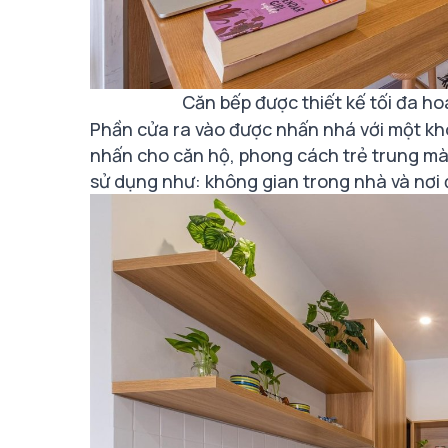
Căn bếp được thiết kế tối đa h
Phần cửa ra vào được nhấn nhá với một kh
nhấn cho căn hộ, phong cách trẻ trung mà 
sử dụng như: không gian trong nhà và nơi đ