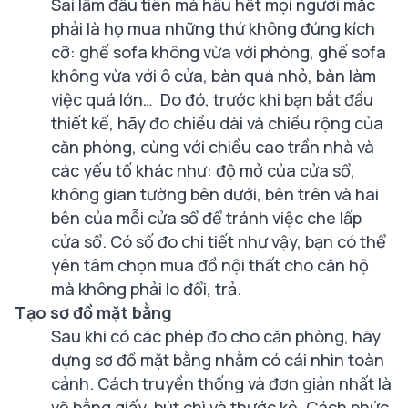
Sai lầm đầu tiên mà hầu hết mọi người mắc
phải là họ mua những thứ không đúng kích
cỡ: ghế sofa không vừa với phòng, ghế sofa
không vừa với ô cửa, bàn quá nhỏ, bàn làm
việc quá lớn… Do đó, trước khi bạn bắt đầu
thiết kế, hãy đo chiều dài và chiều rộng của
căn phòng, cùng với chiều cao trần nhà và
các yếu tố khác như: độ mở của cửa sổ,
không gian tường bên dưới, bên trên và hai
bên của mỗi cửa sổ để tránh việc che lấp
cửa sổ. Có số đo chi tiết như vậy, bạn có thể
yên tâm chọn mua đồ nội thất cho căn hộ
mà không phải lo đổi, trả.
Tạo sơ đồ mặt bằng
Sau khi có các phép đo cho căn phòng, hãy
dựng sơ đồ mặt bằng nhằm có cái nhìn toàn
cảnh. Cách truyền thống và đơn giản nhất là
vẽ bằng giấy, bút chì và thước kẻ. Cách phức