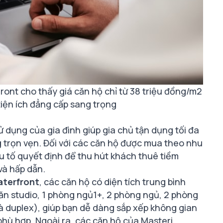
front cho thấy giá căn hộ
chỉ từ 38 triệu đồng/m2
tiện ích đẳng cấp sang trọng
 dụng của gia đình giúp gia chủ tận dụng tối đa
trọn vẹn. Đối với các căn hộ được mua theo nhu
u tố quyết định để thu hút khách thuê tiềm
và hấp dẫn.
aterfront
, các căn hộ
có diện tích trung bình
n studio, 1 phòng ngủ1+, 2 phòng ngủ, 2 phòng
à duplex), giúp bạn dễ dàng sắp xếp không gian
phù hợp. Ngoài ra, các căn hộ của
Masteri