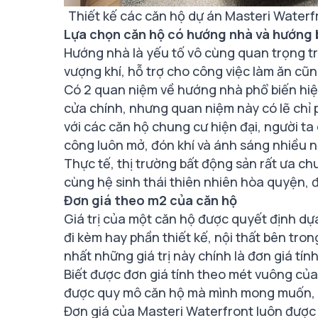
Thiết kế các căn hộ dự án Masteri Waterfr
Lựa chọn căn hộ có hướng nhà và hướng
Hướng nhà là yếu tố vô cùng quan trọng t
vượng khí, hỗ trợ cho công việc làm ăn cũ
Có 2 quan niệm về hướng nhà phổ biến hi
cửa chính, nhưng quan niệm này có lẽ chỉ 
với các căn hộ chung cư hiện đại, người t
công luôn mở, đón khí và ánh sáng nhiều n
Thực tế, thị trường bất động sản rất ưa c
cùng hệ sinh thái thiên nhiên hòa quyện, 
Đơn giá theo m2 của căn hộ
Giá trị của một căn hộ được quyết định dựa 
đi kèm hay phần thiết kế, nội thất bên tron
nhất những giá trị này chính là đơn giá t
Biết được đơn giá tính theo mét vuông của 
được quy mô căn hộ mà mình mong muốn, ch
Đơn giá của Masteri Waterfront luôn được 