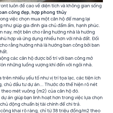
ont luôn đề cao về diện tích và không gian sống
 ban công đẹp, hợp phong thủy
rong việc chọn mua một căn hộ để mang lại
ng như giúp gia đình gia chủ đầm ấm, hạnh phúc.
ện nay, một bên cho rằng hướng nhà là hướng
phù hợp và ứng dụng nhiều hơn với nhà đất. Đối
a cho rằng hướng nhà là hướng ban công bởi ban
hất.
huộng các căn hộ
được bố trí với ban công mở
đón những luồng vượng khí đến với ngôi nhà.
trên nhiều yếu tố như vị trí tọa lạc, các tiện ích
g, chủ đầu tư dự án... Thước đo thể hiện rõ nét
ính theo mét vuông (m2) của căn hộ đó.
dự án giúp bạn linh hoạt hơn trong việc lựa chọn
ủ động chuẩn bị tài chính để chi trả.
công khai rõ ràng, chỉ từ 38 triệu đồng/m2 theo