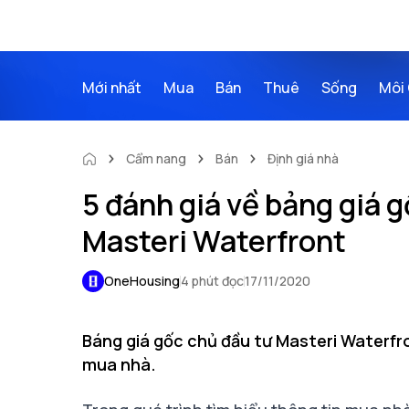
Mới nhất
Mua
Bán
Thuê
Sống
Môi 
Cẩm nang
Bán
Định giá nhà
5 đánh giá về bảng giá g
Masteri Waterfront
OneHousing
4 phút đọc
17/11/2020
Báng giá gốc chủ đầu tư Masteri Waterfr
mua nhà.