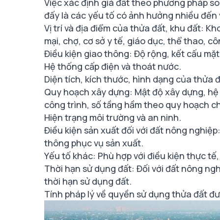
Việc xác định giá đất theo phương pháp s
đấy là các yếu tố có ảnh hưởng nhiều đến 
Vị trí và địa điểm của thửa đất, khu đất:
mại, chợ, cơ sở y tế, giáo dục, thể thao, cô
Điều kiện giao thông: Độ rộng, kết cấu mặt
Hệ thống cấp điện và thoát nước.
Diện tích, kích thước, hình dạng của thửa đ
Quy hoạch xây dựng: Mật độ xây dựng, hệ s
công trình, số tầng hầm theo quy hoạch ch
Hiện trạng môi trường và an ninh.
Điều kiện sản xuất đối với đất nông nghiệp:
thông phục vụ sản xuất.
Yếu tố khác: Phù hợp với điều kiện thực tế
Thời hạn sử dụng đất: Đối với đất nông ng
thời hạn sử dụng đất.
Tính pháp lý về quyền sử dụng thửa đất đư