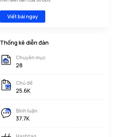
Viết bài ngay
Thống kê diễn đàn
Chuyên mục
28
Chủ đề
25.6K
Bình luận
37.7K
Hashtag