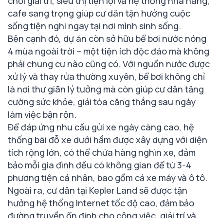
chơi giải trí, siêu thị tiện lợi và hệ thống nhà hàng,
cafe sang trọng giúp cư dân tận hưởng cuộc
sống tiện nghi ngay tại nơi mình sinh sống.
Bên cạnh đó, dự án còn sở hữu bể bơi nước nóng
4 mùa ngoài trời – một tiện ích độc đáo mà không
phải chung cư nào cũng có. Với nguồn nước được
xử lý và thay rửa thường xuyên, bể bơi không chỉ
là nơi thư giãn lý tưởng mà còn giúp cư dân tăng
cường sức khỏe, giải tỏa căng thẳng sau ngày
làm việc bận rộn.
Để đáp ứng nhu cầu gửi xe ngày càng cao, hệ
thống bãi đỗ xe dưới hầm được xây dựng với diện
tích rộng lớn, có thể chứa hàng nghìn xe, đảm
bảo mỗi gia đình đều có không gian để từ 3-4
phương tiện cá nhân, bao gồm cả xe máy và ô tô.
Ngoài ra, cư dân tại Kepler Land sẽ được tận
hưởng hệ thống Internet tốc độ cao, đảm bảo
đường truyền ổn định cho công việc, giải trí và