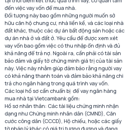
tại thời điểm kết thúc quá trình vay, có quan tâm
đến việc vay vốn để mua nhà.
Đối tượng này bao gồm những người muốn sở
hữu căn hộ chung cư, nhà liền kề, và các loại nhà
đất khác, thuộc các dự án bất động sản hoặc các
dự án nhà ở và đất ở. Yêu cầu để được xem xét
vay vốn bao gồm việc có thu nhập ổn định và đủ
khả năng để trả nợ. Ngoài ra, cần phải có tài sản
bảo đảm và giấy tờ chứng minh giá trị của tài sản
này. Việc này nhằm giúp đảm bảo rằng người vay
có khả năng thanh toán và đảm bảo khả năng chi
trả cho ngân hàng trong quá trình vay vốn.
Các loại hồ sơ cần chuẩn bị để vay ngân hàng
mua nhà tại Vietcambank gồm:
Hồ sơ nhân thân: Các tài liệu chứng minh nhận
dạng như Chứng minh nhân dân (CMND), Căn
cước công dân (CCCD), Hộ chiếu, hoặc các giấy
tờ pháp lý khác có giá trị tương đương và đang