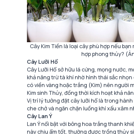
Cây Kim Tiền là loại cây phù hợp nếu bạn
hợp phong thủy? (Ản
Cây Lưỡi Hổ
Cây Lưỡi Hổ sở hữu lá cứng, mọng nước, mọ
khả năng trừ tà khí nhờ hình thái sắc nhọn
có viền vàng hoặc trắng (Kim) nên người 
Kim sinh Thủy, đồng thời kích hoạt khả năn
Vị trí lý tưởng đặt cây lưỡi hổ là trong h
che chở và ngăn chặn luồng khí xấu xâm n
Cây Lan Ý
Lan Ý nổi bật với bông hoa trắng thanh khi
này chịu ẩm tốt, thường được trồng thủy s