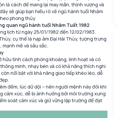
òn là cách để mang lại may mắn, thịnh vượng và
 đây sẽ giúp bạn hiểu rõ về ngũ hành tuổi Nhâm
 theo phong thủy.
ng quan ngũ hành tuổi Nhâm Tuất 1982
ng lịch từ ngày 25/01/1982 đến 12/02/1983.
ủy, cụ thể là nạp âm Đại Hải Thủy, tượng trưng
a, mạnh mẽ và sâu sắc.
ủy
 hữu tính cách phóng khoáng, linh hoạt và có
 thông minh, nhạy bén và có khả năng thích nghi
còn nổi bật với khả năng giao tiếp khéo léo, dễ
đẹp.
 êm đềm, lúc dữ dội – nên người mệnh này đôi khi
ng cảm xúc, dễ bị ảnh hưởng bởi môi trường xung
iểm soát cảm xúc và giữ vững lập trường để đạt