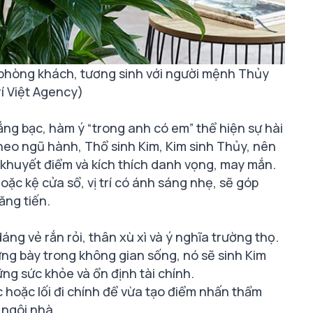
 phòng khách, tương sinh với người mệnh Thủy
í Việt Agency)
ng bạc, hàm ý “trong anh có em” thể hiện sự hài
heo ngũ hành, Thổ sinh Kim, Kim sinh Thủy, nên
ế khuyết điểm và kích thích danh vọng, may mắn.
oặc kệ cửa sổ, vị trí có ánh sáng nhẹ, sẽ góp
ăng tiến.
ng vẻ rắn rỏi, thân xù xì và ý nghĩa trường thọ.
ưng bày trong không gian sống, nó sẽ sinh Kim
ng sức khỏe và ổn định tài chính.
 hoặc lối đi chính để vừa tạo điểm nhấn thẩm
 ngôi nhà.