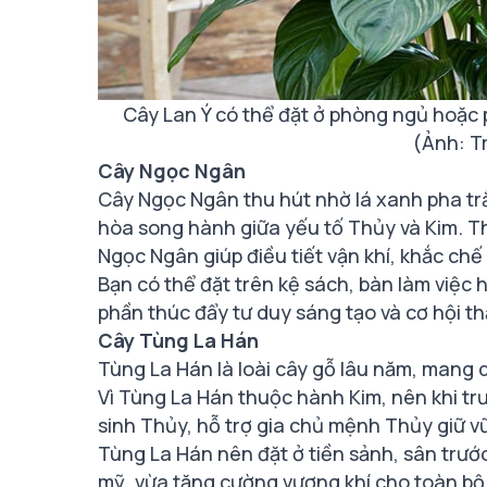
Cây Lan Ý có thể đặt ở phòng ngủ hoặc
(Ảnh: Tr
Cây Ngọc Ngân
Cây Ngọc Ngân thu hút nhờ lá xanh pha trắ
hòa song hành giữa yếu tố Thủy và Kim. T
Ngọc Ngân giúp điều tiết vận khí, khắc ch
Bạn có thể đặt trên kệ sách, bàn làm việc h
phần thúc đẩy tư duy sáng tạo và cơ hội th
Cây Tùng La Hán
Tùng La Hán là loài cây gỗ lâu năm, mang dá
Vì Tùng La Hán thuộc hành Kim, nên khi tr
sinh Thủy, hỗ trợ gia chủ mệnh Thủy giữ vữ
Tùng La Hán nên đặt ở tiền sảnh, sân trước
mỹ, vừa tăng cường vượng khí cho toàn bộ