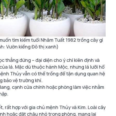
 muốn tìm kiếm tuổi Nhâm Tuất 1982 trồng cây gì
h: Vườn kiểng Đô thị xanh)
c thẳng đứng – đại diện cho ý chí kiên định và
 của lá. Mặc dù thuộc hành Mộc, nhưng lá lưỡi hổ
mệnh Thủy vẫn có thể trồng để tận dụng quan hệ
g bảo vệ trường khí.
ành lang, cạnh cửa chính hoặc phòng làm việc nhằm
hập.
ết, rất hợp với gia chủ mệnh Thủy và Kim. Loài cây
inh hoặc đặt chậu nhỏ trong phòng, mang lại