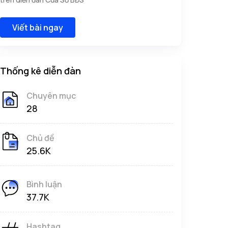
Viết bài ngay
Thống kê diễn đàn
Chuyên mục
28
Chủ đề
25.6K
Bình luận
37.7K
Hashtag