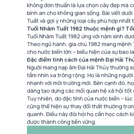
không đơn thuần là lựa chọn cây đẹp mà c
bình an cho không gian sống. Bài viết dưới
Tuất và gợi ý những loại cây phù hợp nhất
Tuổi Nhâm Tuất 1982 thuộc mệnh gì? Tổ
Tuổi Nhâm Tuất 1982 ứng với năm sinh dươ
Theo ngũ hành, gia chủ 1982 mang mệnh Th
cho nước biển lớn – biểu hiện của sự bao l
Đặc điểm tính cách của mệnh Đại Hải Th
Người mang nạp âm Đại Hải Thủy thường sở
tầm nhìn xa trông rộng. Họ là những người
nhanh với môi trường mới. Bên cạnh đó, họ 
dàng tạo dựng các mối quan hệ xã hội tốt 
Tuy nhiên, do đặc tính của nước biển – lúc
cũng thể hiện sự thay đổi thất thường tro
quanh. Điều này đòi hỏi họ cần học cách k
được thành công bền vững.