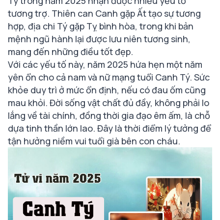
Tý trong năm 2025 nhận được nhiều yếu tố
tương trợ. Thiên can Canh gặp Ất tạo sự tương
hợp, địa chi Tý gặp Tỵ bình hòa, trong khi bản
mệnh ngũ hành lại được lưu niên tương sinh,
mang đến những điều tốt đẹp.
Với các yếu tố này, năm 2025 hứa hẹn một năm
yên ổn cho cả nam và nữ mạng tuổi Canh Tý. Sức
khỏe duy trì ở mức ổn định, nếu có đau ốm cũng
mau khỏi. Đời sống vật chất đủ đầy, không phải lo
lắng về tài chính, đồng thời gia đạo êm ấm, là chỗ
dựa tinh thần lớn lao. Đây là thời điểm lý tưởng để
tận hưởng niềm vui tuổi già bên con cháu.