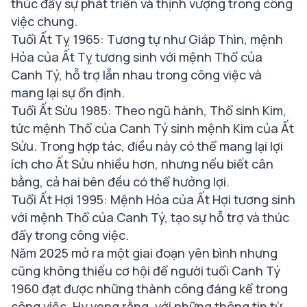
thúc đẩy sự phát triển và thịnh vượng trong công
việc chung.
Tuổi Ất Tỵ 1965: Tương tự như Giáp Thìn, mệnh
Hỏa của Ất Tỵ tương sinh với mệnh Thổ của
Canh Tý, hỗ trợ lẫn nhau trong công việc và
mang lại sự ổn định.
Tuổi Ất Sửu 1985: Theo ngũ hành, Thổ sinh Kim,
tức mệnh Thổ của Canh Tý sinh mệnh Kim của Ất
Sửu. Trong hợp tác, điều này có thể mang lại lợi
ích cho Ất Sửu nhiều hơn, nhưng nếu biết cân
bằng, cả hai bên đều có thể hưởng lợi.
Tuổi Ất Hợi 1995: Mệnh Hỏa của Ất Hợi tương sinh
với mệnh Thổ của Canh Tý, tạo sự hỗ trợ và thúc
đẩy trong công việc.
Năm 2025 mở ra một giai đoạn yên bình nhưng
cũng không thiếu cơ hội để người tuổi Canh Tý
1960 đạt được những thành công đáng kể trong
công việc. Hy vọng rằng, với những thông tin từ