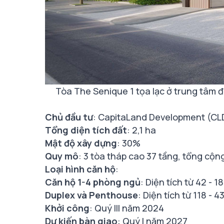
​Tòa The Senique 1 tọa lạc ở trung tâm
Chủ đầu tư
: CapitaLand Development (CL
Tổng diện tích đất
: 2,1 ha
Mật độ xây dựng
: 30%
Quy mô
: 3 tòa tháp cao 37 tầng, tổng cộn
Loại hình căn hộ
:
Căn hộ 1-4 phòng ngủ
: Diện tích từ 42 - 
Duplex và Penthouse
: Diện tích từ 118 - 
Khởi công
: Quý III năm 2024
Dự kiến bàn giao
: Quý I năm 2027