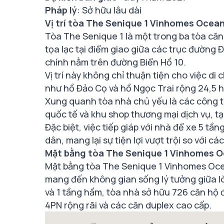
Pháp lý
: Sở hữu lâu dài
Vị trí tòa The Senique 1 Vinhomes Ocea
Tòa The Senique 1 là một trong ba tòa că
tọa lạc tại điểm giao giữa các trục đường Đ
chính nằm trên đường Biển Hồ 10.
Vị trí này không chỉ thuận tiện cho việc d
như hồ Đảo Cọ và hồ Ngọc Trai rộng 24,5 h
Xung quanh tòa nhà chủ yếu là các công t
quốc tế và khu shop thương mại dịch vụ, t
Đặc biệt, việc tiếp giáp với nhà để xe 5 tầ
dân, mang lại sự tiện lợi vượt trội so với cá
Mặt bằng tòa The Senique 1 Vinhomes O
Mặt bằng tòa The Senique 1 Vinhomes Oce
mang đến không gian sống lý tưởng giữa lòn
và 1 tầng hầm, tòa nhà sở hữu 726 căn hộ đư
4PN rộng rãi và các căn duplex cao cấp.