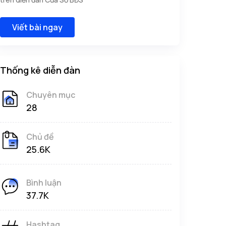
Viết bài ngay
Thống kê diễn đàn
Chuyên mục
28
Chủ đề
25.6K
Bình luận
37.7K
Hashtag