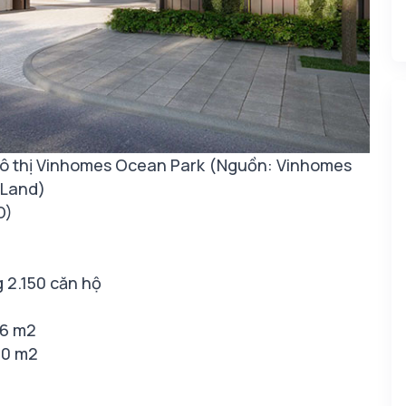
 đô thị Vinhomes Ocean Park (Nguồn: Vinhomes
Land)
D)
g 2.150 căn hộ
186 m2
430 m2