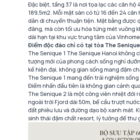
Đặc biệt, tầng 37 là nơi tọa lạc các căn hộ
189,5m2. Mỗi mặt sàn có từ 16 đến 24 căn 
dân di chuyển thuận tiện. Mặt bằng được q
đãng, mà còn tối ưu hóa từng mét vuông k
dài hạn tại khu vực trung tâm của Vinhom
Điểm độc đáo chỉ có tại tòa The Seniqu
The Senique 1 The Senique Hanoi không chỉ
tượng mới của phong cách sống nghỉ dưỡng 
kế hiện đại, không gian sống mang đậm chấ
The Senique 1 mang đến trải nghiệm sống 
Điểm nhấn đầu tiên là không gian cảnh qua
The Senique 2 là một công viên nhiệt đới rộ
ngoài trời Fjord dài 50m, bể cầu trượt nư
đất phiêu lưu và đường dạo bộ xanh mát. 
sinh thái đậm chất resort, lý tưởng để thư 