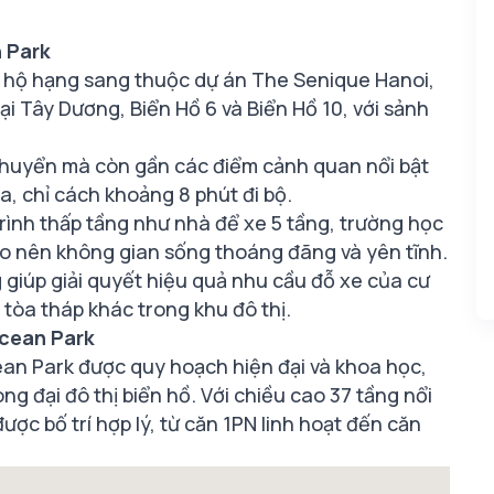
n Park
n hộ hạng sang thuộc dự án The Senique Hanoi,
ại Tây Dương, Biển Hồ 6 và Biển Hồ 10, với sảnh
i chuyển mà còn gần các điểm cảnh quan nổi bật
a, chỉ cách khoảng 8 phút đi bộ.
rình thấp tầng như nhà để xe 5 tầng, trường học
ạo nên không gian sống thoáng đãng và yên tĩnh.
ng giúp giải quyết hiệu quả nhu cầu đỗ xe của cư
c tòa tháp khác trong khu đô thị.​
cean Park
an Park được quy hoạch hiện đại và khoa học,
g đại đô thị biển hồ. Với chiều cao 37 tầng nổi
ợc bố trí hợp lý, từ căn 1PN linh hoạt đến căn