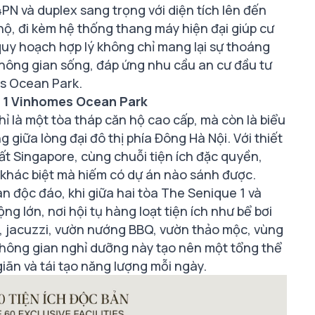
 4PN và duplex sang trọng với diện tích lên đến
hộ, đi kèm hệ thống thang máy hiện đại giúp cư
uy hoạch hợp lý không chỉ mang lại sự thoáng
hông gian sống, đáp ứng nhu cầu an cư đầu tư
es Ocean Park.
e 1 Vinhomes Ocean Park
 là một tòa tháp căn hộ cao cấp, mà còn là biểu
giữa lòng đại đô thị phía Đông Hà Nội. Với thiết
t Singapore, cùng chuỗi tiện ích đặc quyền,
khác biệt mà hiếm có dự án nào sánh được.
n độc đáo, khi giữa hai tòa The Senique 1 và
ng lớn, nơi hội tụ hàng loạt tiện ích như bể bơi
ớc, jacuzzi, vườn nướng BBQ, vườn thảo mộc, vùng
Không gian nghỉ dưỡng này tạo nên một tổng thể
giãn và tái tạo năng lượng mỗi ngày.