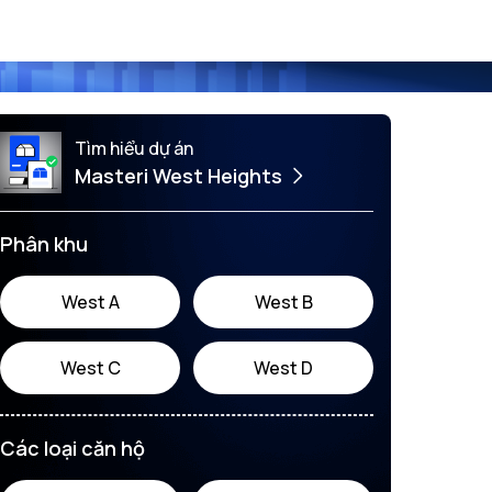
Tìm hiểu dự án
Masteri West Heights
Phân khu
West A
West B
West C
West D
Các loại căn hộ