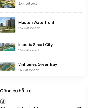
2.4k lượt so sánh
Masteri Waterfront
1.5k lượt so sánh
Imperia Smart City
1.5k lượt so sánh
Vinhomes Green Bay
1.1k lượt so sánh
Công cụ hỗ trợ