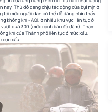
ng tin của ứng dụng theo dõi, dự báo chất lượng
đến nay, Thủ đô đang chịu tác động của bụi mịn ở
g tới mức người dân có thể dễ dàng nhìn thấy
ng không khí - AQI, ở nhiều khu vực liên tục ở
úc vượt quá 300 (mức cảnh báo đỏ đậm). Thậm
hông khí của Thành phố liên tục ở mức xấu,
c cực xấu.