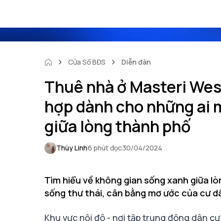
Cửa Sổ BĐS
Diễn đàn
Thuê nhà ở Masteri West
hợp dành cho những ai 
giữa lòng thành phố
Thùy Linh
6 phút đọc
30/04/2024
Tìm hiểu về không gian sống xanh giữa lò
sống thư thái, cân bằng mơ ước của cư dâ
Khu vực nội đô - nơi tập trung đông dân cư