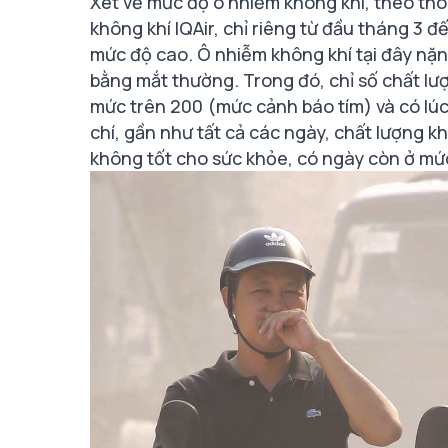
Xét về mức độ ô nhiễm không khí, theo thô
không khí IQAir, chỉ riêng từ đầu tháng 3 
mức độ cao. Ô nhiễm không khí tại đây nặn
bằng mắt thường. Trong đó, chỉ số chất lượ
mức trên 200 (mức cảnh báo tím) và có l
chí, gần như tất cả các ngày, chất lượng k
không tốt cho sức khỏe, có ngày còn ở mứ